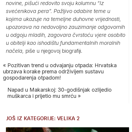
novine, pišući redovito svoju kolumnu “Iz
svećenikova pera”. Pažljivo odabire teme u
kojima ukazuje na temeljne duhovne vrijednosti,
upozorava na nedovoljno zauzimanje odgovornih
u odgoju mladih, zagovara čvrstoću vjere osobito
u obitelji kao ishodištu fundamentalnih moralnih
načela,
piše u njegovoj biografiji.
«
Pozitivan trend u odvajanju otpada: Hrvatska
ubrzava korake prema održivijem sustavu
gospodarenja otpadom!
Napad u Makarskoj: 30-godišnjak ozlijedio
muškarca i prijetio mu smrću
»
JOŠ IZ KATEGORIJE: VELIKA 2