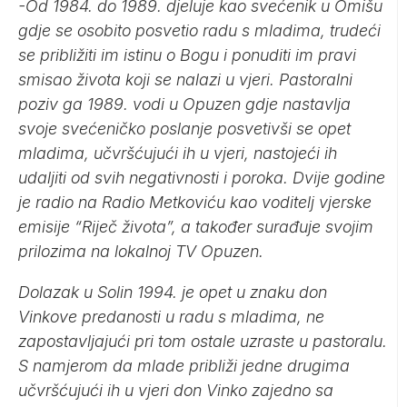
-Od 1984. do 1989. djeluje kao svećenik u Omišu
gdje se osobito posvetio radu s mladima, trudeći
se približiti im istinu o Bogu i ponuditi im pravi
smisao života koji se nalazi u vjeri. Pastoralni
poziv ga 1989. vodi u Opuzen gdje nastavlja
svoje svećeničko poslanje posvetivši se opet
mladima, učvršćujući ih u vjeri, nastojeći ih
udaljiti od svih negativnosti i poroka. Dvije godine
je radio na Radio Metkoviću kao voditelj vjerske
emisije “Riječ života”, a također surađuje svojim
prilozima na lokalnoj TV Opuzen.
Dolazak u Solin 1994. je opet u znaku don
Vinkove predanosti u radu s mladima, ne
zapostavljajući pri tom ostale uzraste u pastoralu.
S namjerom da mlade približi jedne drugima
učvršćujući ih u vjeri don Vinko zajedno sa