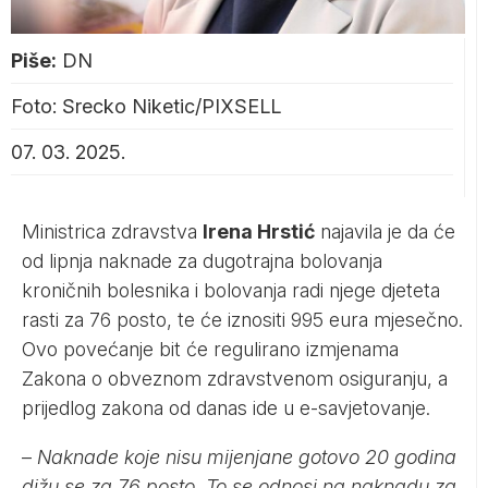
Piše:
DN
Foto: Srecko Niketic/PIXSELL
07. 03. 2025.
Ministrica zdravstva
Irena Hrstić
najavila je da će
od lipnja naknade za dugotrajna bolovanja
kroničnih bolesnika i bolovanja radi njege djeteta
rasti za 76 posto, te će iznositi 995 eura mjesečno.
Ovo povećanje bit će regulirano izmjenama
Zakona o obveznom zdravstvenom osiguranju, a
prijedlog zakona od danas ide u e-savjetovanje.
–
Naknade koje nisu mijenjane gotovo 20 godina
dižu se za 76 posto. To se odnosi na naknadu za