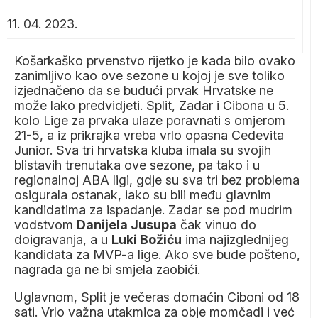
11. 04. 2023.
Košarkaško prvenstvo rijetko je kada bilo ovako
zanimljivo kao ove sezone u kojoj je sve toliko
izjednačeno da se budući prvak Hrvatske ne
može lako predvidjeti. Split, Zadar i Cibona u 5.
kolo Lige za prvaka ulaze poravnati s omjerom
21-5, a iz prikrajka vreba vrlo opasna Cedevita
Junior. Sva tri hrvatska kluba imala su svojih
blistavih trenutaka ove sezone, pa tako i u
regionalnoj ABA ligi, gdje su sva tri bez problema
osigurala ostanak, iako su bili među glavnim
kandidatima za ispadanje. Zadar se pod mudrim
vodstvom
Danijela Jusupa
čak vinuo do
doigravanja, a u
Luki Božiću
ima najizglednijeg
kandidata za MVP-a lige. Ako sve bude pošteno,
nagrada ga ne bi smjela zaobići.
Uglavnom, Split je večeras domaćin Ciboni od 18
sati. Vrlo važna utakmica za obje momčadi i već