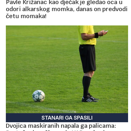
Pavle Križanac kao dječak je gledao oca u
odori alkarskog momka, danas on predvodi
četu momaka!
STANARI GA SPASILI
Dvojica maskiranih napala ga palicama: