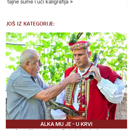
tajne šume i uči kaligrafija
»
JOŠ IZ KATEGORIJE:
ALKA MU JE - U KRVI