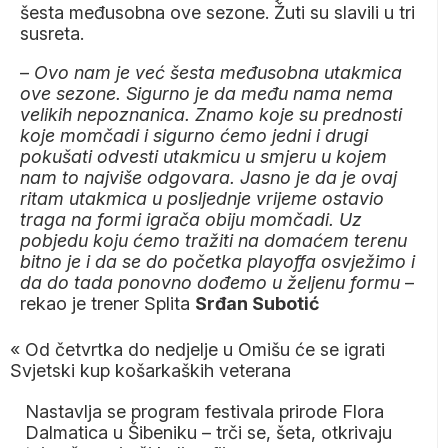
šesta međusobna ove sezone. Žuti su slavili u tri
susreta.
–
Ovo nam je već šesta međusobna utakmica
ove sezone. Sigurno je da među nama nema
velikih nepoznanica. Znamo koje su prednosti
koje momčadi i sigurno ćemo jedni i drugi
pokušati odvesti utakmicu u smjeru u kojem
nam to najviše odgovara. Jasno je da je ovaj
ritam utakmica u posljednje vrijeme ostavio
traga na formi igrača obiju momčadi. Uz
pobjedu koju ćemo tražiti na domaćem terenu
bitno je i da se do početka playoffa osvježimo i
da do tada ponovno dođemo u željenu formu
–
rekao je trener Splita
Srđan Subotić
«
Od četvrtka do nedjelje u Omišu će se igrati
Svjetski kup košarkaških veterana
Nastavlja se program festivala prirode Flora
Dalmatica u Šibeniku – trči se, šeta, otkrivaju