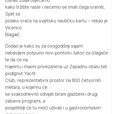
Danas zbilja osjećamo
kako tržište raste i nećemo se imati čega sramiti,
Split se
polako vraća na svjetsku nautičku kartu – rekao je
Vicenco
Blagaić.
Dodao je kako su za ovogodišnji sajam
nabavljeni potpuno novi pontoni i šatori za izlagače
te da će na
trajektu i maoni privezanima uz Zapadnu obalu biti
podignut Yacht
Club, reprezentativni prostor na 800 četvornih
metara, u kojemu će
se svakodnevno odvijati birani glazbeni i drugi
zabavni programi, a
posjetitelji će tu moći uživati i u gastronomskim