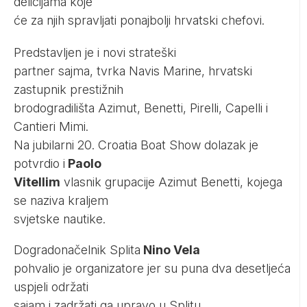
delicijama koje
će za njih spravljati ponajbolji hrvatski chefovi.
Predstavljen je i novi strateški
partner sajma, tvrka Navis Marine, hrvatski
zastupnik prestižnih
brodogradilišta Azimut, Benetti, Pirelli, Capelli i
Cantieri Mimi.
Na jubilarni 20. Croatia Boat Show dolazak je
potvrdio i
Paolo
Vitellim
vlasnik grupacije Azimut Benetti, kojega
se naziva kraljem
svjetske nautike.
Dogradonačelnik Splita
Nino Vela
pohvalio je organizatore jer su puna dva desetljeća
uspjeli održati
sajam i zadržati ga upravo u Splitu.