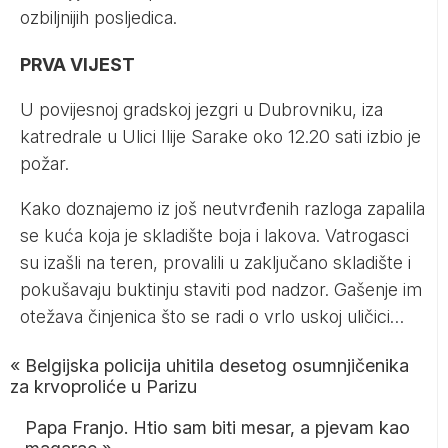
ozbiljnijih posljedica.
PRVA VIJEST
U povijesnoj gradskoj jezgri u Dubrovniku, iza
katredrale u Ulici Ilije Sarake oko 12.20 sati izbio je
požar.
Kako doznajemo iz još neutvrđenih razloga zapalila
se kuća koja je skladište boja i lakova. Vatrogasci
su izašli na teren, provalili u zaključano skladište i
pokušavaju buktinju staviti pod nadzor. Gašenje im
otežava činjenica što se radi o vrlo uskoj uličici…
«
Belgijska policija uhitila desetog osumnjičenika
za krvoproliće u Parizu
Papa Franjo. Htio sam biti mesar, a pjevam kao