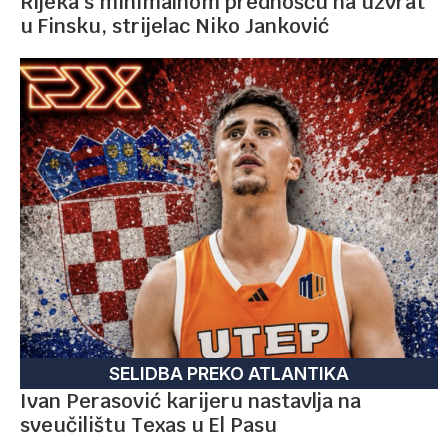
Rijeka s minimalnom prednošću na uzvrat
u Finsku, strijelac Niko Janković
SELIDBA PREKO ATLANTIKA
Ivan Perasović karijeru nastavlja na
sveučilištu Texas u El Pasu