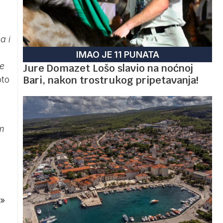
a i
IMAO JE 11 PUNATA
ve
Jure Domazet Lošo slavio na noćnoj
Bari, nakon trostrukog pripetavanja!
oto
im
»