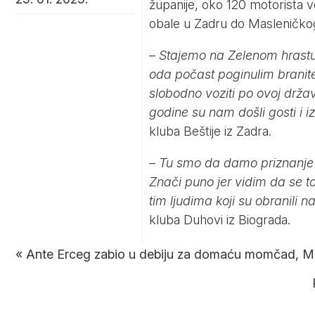
županije, oko 120 motorista v
obale u Zadru do Masleničko
–
Stajemo na Zelenom hrastu 
oda počast poginulim branit
slobodno voziti po ovoj držav
godine su nam došli gosti i i
kluba Beštije iz Zadra.
–
Tu smo da damo priznanje t
Znači puno jer vidim da se t
tim ljudima koji su obranili 
kluba Duhovi iz Biograda.
«
Ante Erceg zabio u debiju za domaću momčad, Ma