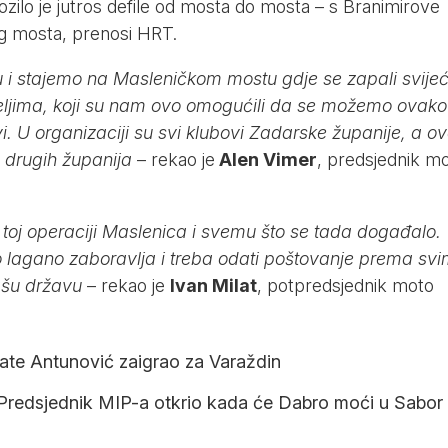
ozilo je jutros defile od mosta do mosta – s Branimirove
g mosta, prenosi
HRT
.
i stajemo na Masleničkom mostu gdje se zapali svijeć
eljima, koji su nam ovo omogućili da se možemo ovako
i. U organizaciji su svi klubovi Zadarske županije, a o
z drugih županija
– rekao je
Alen Vimer
, predsjednik m
oj operaciji Maslenica i svemu što se tada događalo.
o lagano zaboravlja i treba odati poštovanje prema sv
našu državu
– rekao je
Ivan Milat
, potpredsjednik moto
te Antunović zaigrao za Varaždin
Predsjednik MIP-a otkrio kada će Dabro moći u Sabor