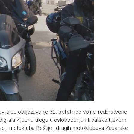
lja se obilježavanje 32. obljetnice vojno-redarstvene
odigrala ključnu ulogu u oslobođenju Hrvatske tijekom
ciji motokluba Beštije i drugih motoklubova Zadarske