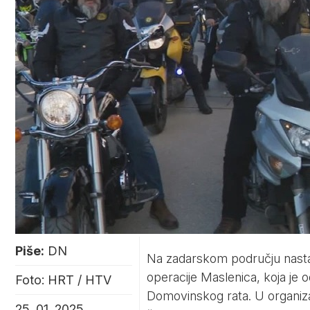
Piše:
DN
Na zadarskom području nastav
operacije Maslenica, koja je 
Foto: HRT / HTV
Domovinskog rata. U organiza
25. 01. 2025.