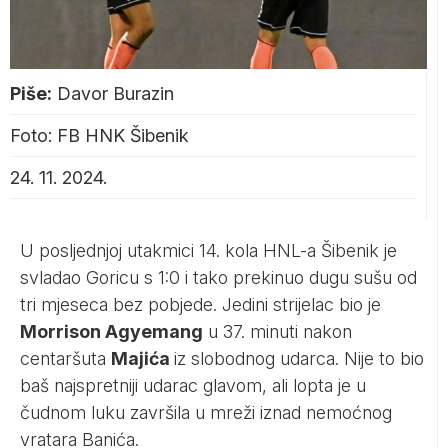
Piše:
Davor Burazin
Foto: FB HNK Šibenik
24. 11. 2024.
U posljednjoj utakmici 14. kola HNL-a Šibenik je
svladao Goricu s 1:0 i tako prekinuo dugu sušu od
tri mjeseca bez pobjede. Jedini strijelac bio je
Morrison Agyemang
u 37. minuti nakon
centaršuta
Majića
iz slobodnog udarca. Nije to bio
baš najspretniji udarac glavom, ali lopta je u
čudnom luku završila u mreži iznad nemoćnog
vratara Banića.