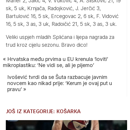
Maher 2, Jakić 4, V. Vuković 4, A. Slišković 21, 19
sk, 5 uk, Krnjača, Radojković, J. Jerčić 3,
Bartulović 16, 5 sk, Ercegovac 2, 6 sk, F. Vidović
16, 5 sk, 3 as, 3 uk, Radoičić 21, 5 sk, 3 as, 3 uk.
Veliki uspjeh mladih Splićana i lijepa nagrada za
trud kroz cijelu sezonu. Bravo dico!
«
Hrvatska među prvima u EU krenula ‘loviti’
mikroplastiku: ‘Ne vidi se, ali je pijemo’
Ivošević tvrdi da se Šuta razbacuje javnim
novcem kao nikad prije: ‘Kerum je ovaj put u
pravu’
»
JOŠ IZ KATEGORIJE: KOŠARKA