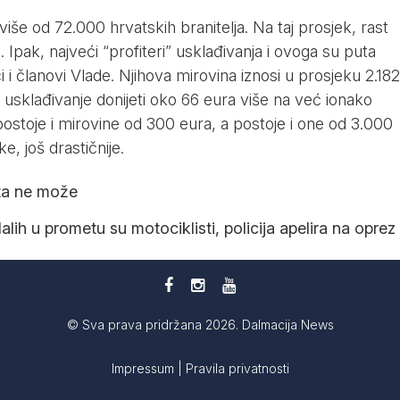
iše od 72.000 hrvatskih branitelja. Na taj prosjek, rast
Ipak, najveći “profiteri” usklađivanja i ovoga su puta
 i članovi Vlade. Njihova mirovina iznosi u prosjeku 2.182
 usklađivanje donijeti oko 66 eura više na već ionako
postoje i mirovine od 300 eura, a postoje i one od 3.000
e, još drastičnije.
šta ne može
lih u prometu su motociklisti, policija apelira na oprez
© Sva prava pridržana 2026. Dalmacija News
Impressum
|
Pravila privatnosti