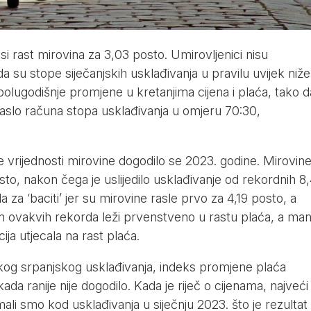
i rast mirovina za 3,03 posto. Umirovljenici nisu
 su stope siječanjskih usklađivanja u pravilu uvijek niž
polugodišnje promjene u kretanjima cijena i plaća, tako d
aslo računa stopa usklađivanja u omjeru 70:30,
 vrijednosti mirovine dogodilo se 2023. godine. Mirovin
osto, nakon čega je uslijedilo usklađivanje od rekordnih 8
la za ‘baciti’ jer su mirovine rasle prvo za 4,19 posto, a
 ovakvih rekorda leži prvenstveno u rastu plaća, a man
cija utjecala na rast plaća.
skog srpanjskog usklađivanja, indeks promjene plaća
kada ranije nije dogodilo. Kada je riječ o cijenama, najveći
ali smo kod usklađivanja u siječnju 2023. što je rezultat