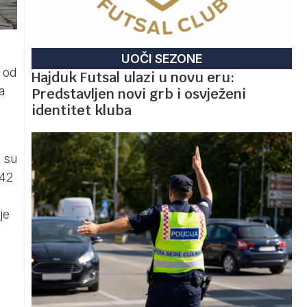
UOČI SEZONE
e od
Hajduk Futsal ulazi u novu eru:
a
Predstavljen novi grb i osvježeni
identitet kluba
e su
,42
je