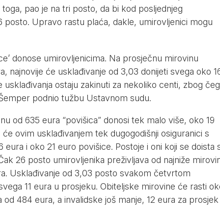
 toga, pao je na tri posto, da bi kod posljednjeg
,6 posto. Upravo rastu plaća, dakle, umirovljenici mogu
ice’ donose umirovljenicima. Na prosječnu mirovinu
a, najnovije će usklađivanje od 3,03 donijeti svega oko 1
e usklađivanja ostaju zakinuti za nekoliko centi, zbog če
jko Šemper podnio tužbu Ustavnom sudu.
nu od 635 eura “povišica” donosi tek malo više, oko 19
i će ovim usklađivanjem tek dugogodišnji osiguranici s
ura i oko 21 euro povišice. Postoje i oni koji se doista 
Čak 26 posto umirovljenika preživljava od najniže mirovi
ra. Usklađivanje od 3,03 posto svakom četvrtom
svega 11 eura u prosjeku. Obiteljske mirovine će rasti ok
 od 484 eura, a invalidske još manje, 12 eura za prosjek