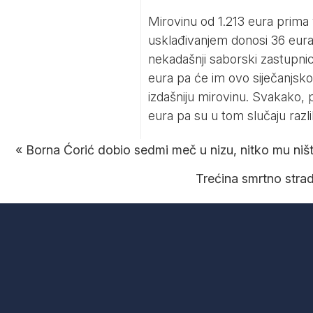
Mirovinu od 1.213 eura prima v
usklađivanjem donosi 36 eura. 
nekadašnji saborski zastupnici
eura pa će im ovo siječanjsko
izdašniju mirovinu. Svakako, 
eura pa su u tom slučaju razlik
«
Borna Ćorić dobio sedmi meč u nizu, nitko mu ni
Trećina smrtno strada