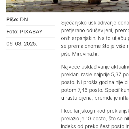
Piše:
DN
Siječanjsko usklađivanje donos
pretjerano oduševljeni, premda
Foto: PIXABAY
onih srpanjskih. Na to utječu 
06. 03. 2025.
se prema onome što je više r
piše
Mirovina.hr.
Najveće usklađivanje aktualne
preklani rasle najprije 5,37 p
posto. Ni prošla godina nije bi
potom 7,46 posto. Specifikum
u rastu cijena, premda je infla
I kod lanjskog i kod preklanj
prelazio je 10 posto, što se ni
indeks od preko šest posto im