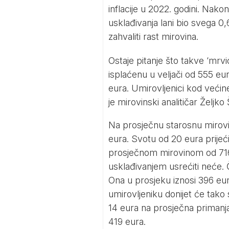
inflacije u 2022. godini. Nakon
usklađivanja lani bio svega 0
zahvaliti rast mirovina.
Ostaje pitanje što takve ‘mrv
isplaćenu u veljači od 555 eur
eura. Umirovljenici kod većin
je mirovinski analitičar Žel
Na prosječnu starosnu mirovi
eura. Svotu od 20 eura prijeć
prosječnom mirovinom od 716 e
usklađivanjem usrećiti neće. 
Ona u prosjeku iznosi 396 eu
umirovljeniku donijet će tako 
14 eura na prosječna primanja
419 eura.