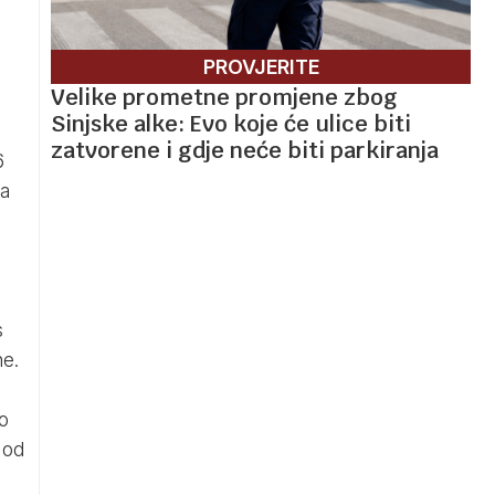
PROVJERITE
Velike prometne promjene zbog
Sinjske alke: Evo koje će ulice biti
zatvorene i gdje neće biti parkiranja
6
ga
s
ne.
o
 od