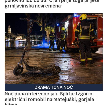
ponovno idu do 36 °C, ali prije toga prijete
grmljavinska nevremena
DRAMATIČNA NOĆ
Noć puna intervencija u Splitu: Izgorio
električni romobil na Matejuški, gorjela i
klima