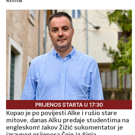
PRIJENOS STARTA U 17:30
Kopao je po povijesti Alke i rušio stare
mitove, danas Alku predaje studentima na
engleskom! Jakov Žižić sukomentator je
izravnog prijenosa Čoje iz Sinja