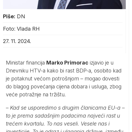
Piše:
DN
Foto: Vlada RH
27. 11. 2024.
Ministar financija
Marko Primorac
izjavio je u
Dnevniku HTV-a kako bi rast BDP-a, osobito kad
je potaknut većom potrošnjom – mogao dovesti
do blagog povećanja cijena dobara i usluga, zbog
veće potražnje na tržištu.
–
Kad se usporedimo s drugim članicama EU-a –
to je prema sadašnjim podacima najveći rast u
trećem kvartalu. To nas veseli. Vesele nas i
investicije. To je odraz i ulaganja države, između