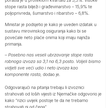
porasla je u proteklom kvartalu za 5,5%. Visoke
stope rasta bilježi i građevinarstvo – 15,9% te
poljoprivreda, šumarstvo i ribarstvo – 6,8%.
Ministar je podsjetio je kako je uveden izdatak u
sustavu mirovinskog osiguranja kako bi se
povećale neto plaće onima koji imaju najniža
primanja.
–
Posebno nas veseli ubrzavanje stope rasta
robnoga izvoza sa 3,1 na 6,3 posto. Voljeli bismo
vidjeti sve veći udio i neto izvoza kao
komponente rasta,
dodao je.
Odgovarajući na pitanja trebaju li izvoznici
strahovati od loših vijesti iz Njemačke odgovorio je
kako “rizici uvijek postoje te da ne trebamo
strahovati ni od čega”.