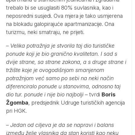
trebalo bi se usuglasiti 80% suvlasnika, kao i
neposredni susjedi. Ova mjera je tako usmjerena
na blokadu galopirajuće apartmanizacije. Ona
turizmu, neki smatraju, ne prijeti.
–
Velika potražnja je stvorila taj dio turističke
ponude koji je bio granično kvalitetan. I sad s
dvije strane, sa strane zakona, a s druge strane i
tržište koje je ovogodišnjom smanjenom
potražnjom već samo po sebi na neki način
diferenciralo ponude u stanovima, odnosno taj
dio tur. ponude i nije bio najbolji
– tvrdi
Boris
Žgomba
, predsjednik Udruge turističkih agencija
pri HGK.
–
Jedan od ciljeva je da se napravi i balans
između želje vlasnika da stan koristi kao neku