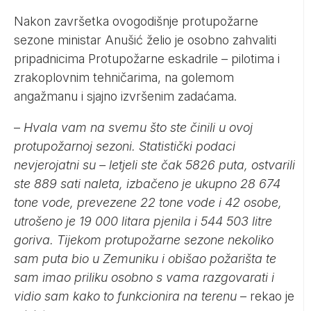
Nakon završetka ovogodišnje protupožarne
sezone ministar Anušić želio je osobno zahvaliti
pripadnicima Protupožarne eskadrile – pilotima i
zrakoplovnim tehničarima, na golemom
angažmanu i sjajno izvršenim zadaćama.
–
Hvala vam na svemu što ste činili u ovoj
protupožarnoj sezoni. Statistički podaci
nevjerojatni su – letjeli ste čak 5826 puta, ostvarili
ste 889 sati naleta, izbačeno je ukupno 28 674
tone vode, prevezene 22 tone vode i 42 osobe,
utrošeno je 19 000 litara pjenila i 544 503 litre
goriva. Tijekom protupožarne sezone nekoliko
sam puta bio u Zemuniku i obišao požarišta te
sam imao priliku osobno s vama razgovarati i
vidio sam kako to funkcionira na terenu
– rekao je