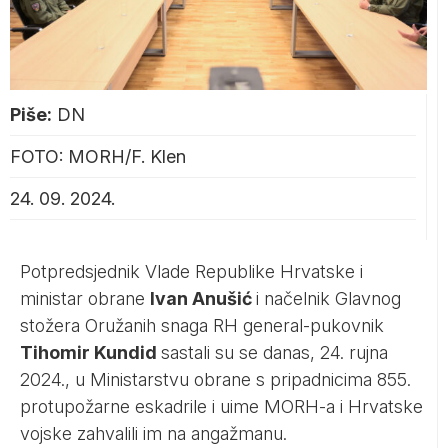
Piše:
DN
FOTO: MORH/F. Klen
24. 09. 2024.
Potpredsjednik Vlade Republike Hrvatske i
ministar obrane
Ivan Anušić
i načelnik Glavnog
stožera Oružanih snaga RH general-pukovnik
Tihomir Kundid
sastali su se danas, 24. rujna
2024., u Ministarstvu obrane s pripadnicima 855.
protupožarne eskadrile i uime MORH-a i Hrvatske
vojske zahvalili im na angažmanu.