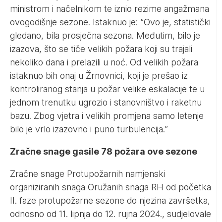
ministrom i načelnikom te iznio rezime angažmana
ovogodišnje sezone. Istaknuo je: “Ovo je, statistički
gledano, bila prosječna sezona. Međutim, bilo je
izazova, što se tiče velikih požara koji su trajali
nekoliko dana i prelazili u noć. Od velikih požara
istaknuo bih onaj u Žrnovnici, koji je prešao iz
kontroliranog stanja u požar velike eskalacije te u
jednom trenutku ugrozio i stanovništvo i raketnu
bazu. Zbog vjetra i velikih promjena samo letenje
bilo je vrlo izazovno i puno turbulencija.”
Zračne snage gasile 78 požara ove sezone
Zračne snage Protupožarnih namjenski
organiziranih snaga Oružanih snaga RH od početka
II. faze protupožarne sezone do njezina završetka,
odnosno od 11. lipnja do 12. rujna 2024., sudjelovale