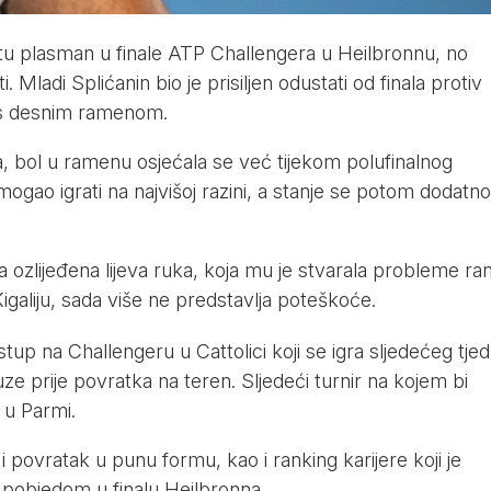
otu plasman u finale ATP Challengera u Heilbronnu, no
 Mladi Splićanin bio je prisiljen odustati od finala protiv
 s desnim ramenom.
va, bol u ramenu osjećala se već tijekom polufinalnog
ogao igrati na najvišoj razini, a stanje se potom dodatno
a ozlijeđena lijeva ruka, koja mu je stvarala probleme ran
igaliju, sada više ne predstavlja poteškoće.
up na Challengeru u Cattolici koji se igra sljedećeg tjed
uze prije povratka na teren. Sljedeći turnir na kojem bi
 u Parmi.
 povratak u punu formu, kao i ranking karijere koji je
pobjedom u finalu Heilbronna.