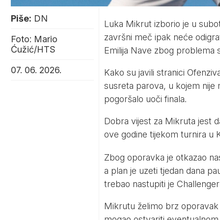
Piše:
DN
Luka Mikrut izborio je u sub
završni meč ipak neće odigrati.
Foto: Mario
Ćužić/HTS
Emilija Nave zbog problema
07. 06. 2026.
Kako su javili stranici Ofenzi
susreta parova, u kojem nije m
pogoršalo uoči finala.
Dobra vijest za Mikruta jest d
ove godine tijekom turnira u K
Zbog oporavka je otkazao nast
a plan je uzeti tjedan dana pa
trebao nastupiti je Challenger
Mikrutu želimo brz oporavak i
mogao ostvariti eventualnom 