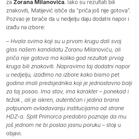
za
Zorana Milanovića
. Iako su rezultati bili
znakoviti, Matijević ističe da “priča još nije gotova”.
Pozvao je birače da u nedjelju daju dodatni napor i
izađu na izbore:
–
Hvala svima koji su u prvom krugu dali svoj
glas našem kandidatu Zoranu Milanoviću, ali
priča nije gotova ma koliko god rezultati prvog
kruga bili znakoviti. Napravimo taj dodatni napor
u nedjelju, izađimo na izbore kako bismo pet
godina imali predsjednika koji je jednostavno bolji
za taj posao. Ima stav, ima karakter – ponekad i
težak , ali je iskren, autentičan i jedina brana
potpunom ovladavanju institucijama od strane
HDZ-a. Split Primorca predobro poznaje da mu
još jednom ne bi poslao jasnu poruku
– stoji u
objavi.