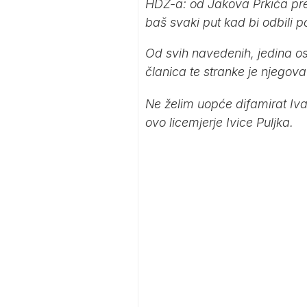
HDZ-a: od Jakova Prkića pre
baš svaki put kad bi odbili 
Od svih navedenih, jedina os
članica te stranke je njegov
Ne želim uopće difamirat Ivan
ovo licemjerje Ivice Puljka.