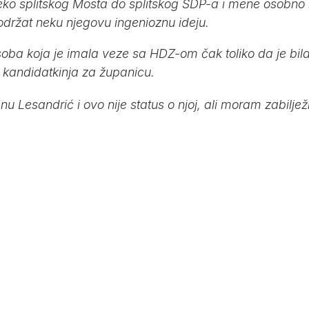
ko splitskog Mosta do splitskog SDP-a i mene osobno i
podržat neku njegovu ingenioznu ideju.
oba koja je imala veze sa HDZ-om čak toliko da je bil
a kandidatkinja za županicu.
u Lesandrić i ovo nije status o njoj, ali moram zabilježi