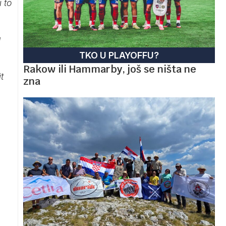
 to
a
TKO U PLAYOFFU?
Rakow ili Hammarby, još se ništa ne
t
zna