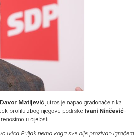
Davor
Matijević
jutros je napao gradonačelnika
ok profilu zbog njegove podrške
Ivani
Ninčević
–
renosimo u cijelosti.
stvo Ivica Puljak nema koga sve nije prozivao igračem