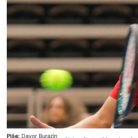
Piše:
Davor Burazin