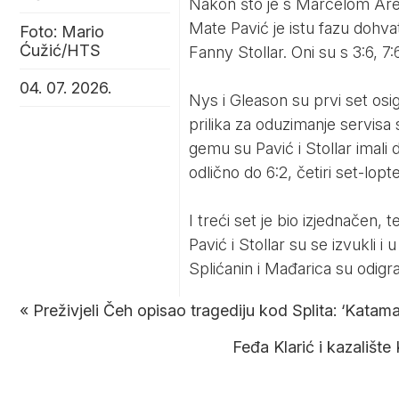
Nakon što je s Marcelom Are
Mate Pavić je istu fazu dohva
Foto: Mario
Ćužić/HTS
Fanny Stollar. Oni su s 3:6, 7
04. 07. 2026.
Nys i Gleason su prvi set osi
prilika za oduzimanje servis
gemu su Pavić i Stollar imali dv
odlično do 6:2, četiri set-lopt
I treći set je bio izjednačen
Pavić i Stollar su se izvukli 
Splićanin i Mađarica su odigra
«
Preživjeli Čeh opisao tragediju kod Splita: ‘Katam
Feđa Klarić i kazališ