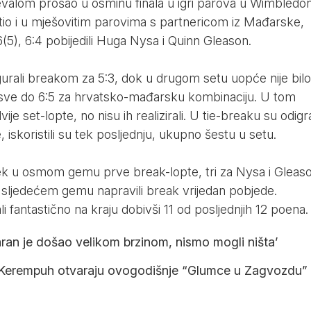
valom prošao u osminu finala u igri parova u Wimbledo
tio i u mješovitim parovima s partnericom iz Mađarske,
:6(5), 6:4 pobijedili Huga Nysa i Quinn Gleason.
gurali breakom za 5:3, dok u drugom setu uopće nije bilo
a sve do 6:5 za hrvatsko-mađarsku kombinaciju. U tom
ije set-lopte, no nisu ih realizirali. U tie-breaku su odigra
e, iskoristili su tek posljednju, ukupno šestu u setu.
, tek u osmom gemu prve break-lopte, tri za Nysa i Gleaso
i u sljedećem gemu napravili break vrijedan pobjede.
li fantastično na kraju dobivši 11 od posljednjih 12 poena.
aran je došao velikom brzinom, nismo mogli ništa’
te Kerempuh otvaraju ovogodišnje “Glumce u Zagvozdu”