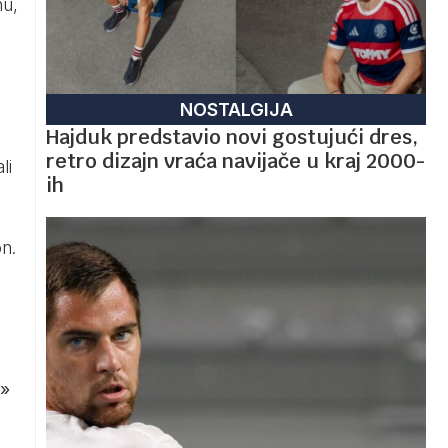
nu,
NOSTALGIJA
Hajduk predstavio novi gostujući dres,
retro dizajn vraća navijače u kraj 2000-
li
ih
n.
»