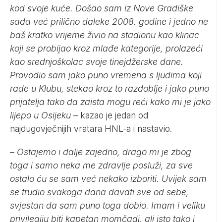
kod svoje kuće. Došao sam iz Nove Gradiške
sada već prilično daleke 2008. godine i jedno ne
baš kratko vrijeme živio na stadionu kao klinac
koji se probijao kroz mlađe kategorije, prolazeći
kao srednjoškolac svoje tinejdžerske dane.
Provodio sam jako puno vremena s ljudima koji
rade u Klubu, stekao kroz to razdoblje i jako puno
prijatelja tako da zaista mogu reći kako mi je jako
lijepo u Osijeku
– kazao je jedan od
najdugovječnijih vratara HNL-a i nastavio.
–
Ostajemo i dalje zajedno, drago mi je zbog
toga i samo neka me zdravlje posluži, za sve
ostalo ću se sam već nekako izboriti. Uvijek sam
se trudio svakoga dana davati sve od sebe,
svjestan da sam puno toga dobio. Imam i veliku
privilegiju biti kapetan momčadi, ali isto tako i