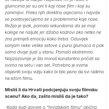
glumcima jer su oni ti koji nose film i koji su
zanimljivi. Preko njih direktno osjećamo i najviše
se poistovjećujemo se s problemima koje nose.
Režija je ipak, pomalo sekundarna da se moji
kolege ne naljute jer džaba kadrovi ako netko ne
zna prenijeti emociju kako treba. Oduvijek
sanjam neke velike setove s puno glumaca ili pak
samo dvoje ljudi u stanu. Pomalo ekstremno.
Najizazovnije je što moraš konstantno pričati sa
svima
na setu i van set. Potrebno je svima
objasniti svoju viziju kako bi bilo jasno da svi radimo
na istom filmu.
Misliš li da Hrvati podcjenjuju svoju filmsku
scenu? Ako da, zašto misliš da je tako?
-Kada ljudi govore o “hrvatskom filmu” obično