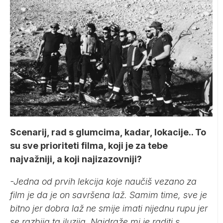
Scenarij, rad s glumcima, kadar, lokacije.. To
su sve prioriteti filma, koji je za tebe
najvažniji, a koji najizazovniji?
-Jedna od prvih lekcija koje naučiš vezano za
film je da je on savršena laž. Samim time, sve je
bitno jer dobra laž ne smije imati nijednu rupu jer
se razbija ta iluzija. Najdraže mi je raditi s