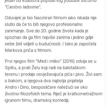
jedan od koautora popularnog
youtube sitcoma
”Carstvo ladovine”.
Oduvijek je bio fasciniran filmom iako nikada nije
slutio da će to biti njegovo profesionalno
zanimanje. Sve do 20. godine života kada je
spoznao da ga film najviše zanima i jedino gdje
sebe želi vidjeti u budućnosti. I tako je započela
Markova priča s filmom.
Prvi njegov film ”Med i mliko” (2016) odvija se u
Splitu, a prati Želu koji radi na balotaškom
terenu i prodaje osvježavajuća pića i pivo. Živi sam
s bakom, a njegova dva najbolja prijatelja
Andro i Dino, besposličare natežući se oko
životno-filozofskih tema. Riječ je kratkometražnom
igranom filmu, dramskoj komediji.