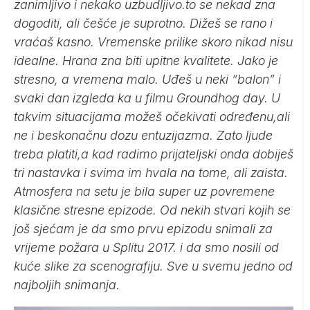
zanimljivo i nekako uzbudljivo.to se nekad zna
dogoditi, ali češće je suprotno. Dižeš se rano i
vraćaš kasno. Vremenske prilike skoro nikad nisu
idealne. Hrana zna biti upitne kvalitete. Jako je
stresno, a vremena malo. Uđeš u neki “balon” i
svaki dan izgleda ka u filmu Groundhog day. U
takvim situacijama možeš očekivati određenu,ali
ne i beskonačnu dozu entuzijazma. Zato ljude
treba platiti,a kad radimo prijateljski onda dobiješ
tri nastavka i svima im hvala na tome, ali zaista.
Atmosfera na setu je bila super uz povremene
klasične stresne epizode. Od nekih stvari kojih se
još sjećam je da smo prvu epizodu snimali za
vrijeme požara u Splitu 2017. i da smo nosili od
kuće slike za scenografiju. Sve u svemu jedno od
najboljih snimanja.