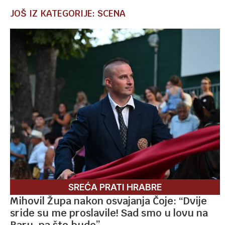
JOŠ IZ KATEGORIJE: SCENA
SREĆA PRATI HRABRE
Mihovil Župa nakon osvajanja Čoje: “Dvije
sride su me proslavile! Sad smo u lovu na
Baru, pa što bude”