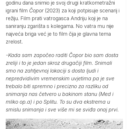
godinu dana snimio je svoj drugi kratkometražni
igrani film
Čopor
(2023) za koji potpisuje scenarij i
režiju. Film prati vatrogasca Andriju koji je na
saniranju zgarišta s kolegama. No vatra mu nije
najveća briga već je to film čija je glavna tema
zrelost.
-Kada sam započeo raditi Čopor bio sam dosta
zreliji i to je jedan skroz drugačiji film. Snimali
smo na zahtjevnoj lokaciji s dosta ljudi i
nepredvidivim vremenskim uvjetima pa je sve
trebalo biti spremno i precizno za razliku od
snimanja nas četvero u bakinom stanu (Med i
mliko op.a) i po Splitu. To su dva ekstrema u
smislu snimanja i sve više mi se sviđa onaj prvi.