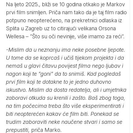
Na ljeto 2025., bliži se 10 godina otkako je Markov
prvi film snimljen. Priča nam tako da je taj film radio
potpuno neopterećeno, na prekretnici odlaska iz
Splita u Zagreb uz to citirajući velikana Orsona
Wellesa – ”Što su oči nevinije, više imamo za reći”.
-Mislim da u neznanju ima neke posebne ljepote.
U tome da se koprcaš i učiš tijekom projekta i da
nemaš u glavi čitavu povijest filma nego ljubav i
nagon koji te ”goni” da to snimiš. Kad pogledaš
prvi film koji te dotakne to je jedno duhovno
iskustvo. Mislim da dosta redatelja, ali i umjetnika
zaboravi otkuda su krenili i zašto. Baš zbog toga,
na tim počecima treba što više eksperimentirati i
biti neopterećen kakav će film biti. Ponekad se
trudim zaboraviti neke naučene stvari i samo se
prepustiti,
priča Marko.