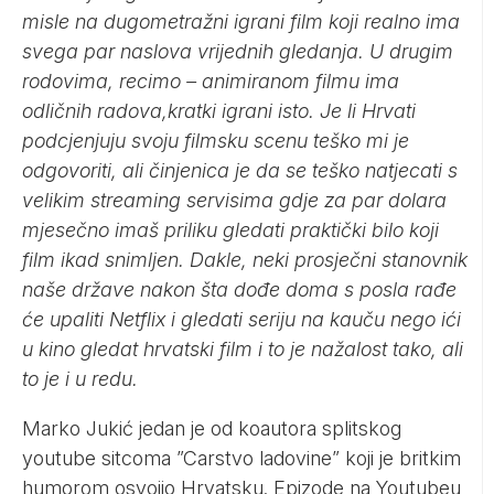
misle na dugometražni igrani film koji realno ima
svega par naslova vrijednih gledanja. U drugim
rodovima, recimo – animiranom filmu ima
odličnih radova,kratki igrani isto. Je li Hrvati
podcjenjuju svoju filmsku scenu teško mi je
odgovoriti, ali činjenica je da se teško natjecati s
velikim streaming servisima gdje za par dolara
mjesečno imaš priliku gledati praktički bilo koji
film ikad snimljen. Dakle, neki prosječni stanovnik
naše države nakon šta dođe doma s posla rađe
će upaliti Netflix i gledati seriju na kauču nego ići
u kino gledat hrvatski film i to je nažalost tako, ali
to je i u redu.
Marko Jukić jedan je od koautora splitskog
youtube sitcoma ”Carstvo ladovine” koji je britkim
humorom osvojio Hrvatsku. Epizode na Youtubeu