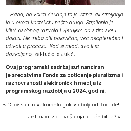
– Haha, ne volim čekanje to je istina, ali strpljenje
je u ovom kontekstu nešto drugo. Strpljenje je
ključ osobnog razvoja i vjerujem da s tim sve i
dolazi. Ne treba biti polovičan, već neopterećen i
uživati u procesu. Kad si mlad, sve ti je
dozvoljeno,
zaključio je Jukić.
Ovaj programski sadržaj sufinanciran
je sredstvima Fonda za poticanje pluralizma i
raznovrsnosti elektroničkih medija iz
programskog razdoblja u 2024. godini.
«
Olmissum u vatrometu golova bolji od Torcide!
Je li nam izborna šutnja uopće bitna?
»