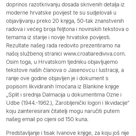
doprinos razotkrivanju dosada skrivenih detalja iz
moderne hrvatske povijest te su sudjelovali u
objavljivanju preko 20 knjiga, 50-tak znanstvenih
radova i većeg broja feljtona i novinskih tekstova o
temama iz starije i novije hrvatske povijesti.
Rezultate našeg rada redovito prezentiramo na
našoj službenoj stranici
www.croatiarediviva.com
.
Osim toga, u Hrvatskom tjedniku objavljujemo
tekstove naših članova o Jasenovcu i lustraciji, a
ranije ove godine objavljen je i dokument s
popisom likvidiranih Imoćana iz Blankine knjige
„Split i srednja Dalmacija u dokumentima Ozne i
Udbe (1944.-1962.), Zarobljenički logori i likvidacije“
koju zainteresirani čitatelji mogu naručiti putem
našeg email po cijeni od 150 kuna.
Predstavljanje i tisak Ivanove knjige, za koju još nije