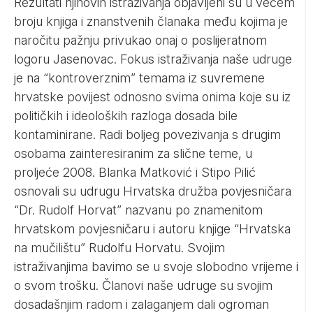
Rezultati njihovih istraživanja objavljeni su u većem
broju knjiga i znanstvenih članaka među kojima je
naročitu pažnju privukao onaj o poslijeratnom
logoru Jasenovac. Fokus istraživanja naše udruge
je na “kontroverznim” temama iz suvremene
hrvatske povijest odnosno svima onima koje su iz
političkih i ideoloških razloga dosada bile
kontaminirane. Radi boljeg povezivanja s drugim
osobama zainteresiranim za slične teme, u
proljeće 2008. Blanka Matković i Stipo Pilić
osnovali su udrugu Hrvatska družba povjesničara
“Dr. Rudolf Horvat” nazvanu po znamenitom
hrvatskom povjesničaru i autoru knjige “Hrvatska
na mučilištu” Rudolfu Horvatu. Svojim
istraživanjima bavimo se u svoje slobodno vrijeme i
o svom trošku. Članovi naše udruge su svojim
dosadašnjim radom i zalaganjem dali ogroman