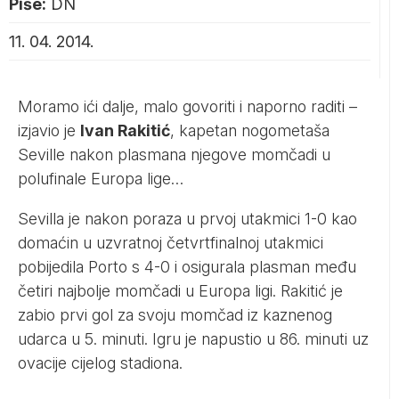
Piše:
DN
11. 04. 2014.
Moramo ići dalje, malo govoriti i naporno raditi –
izjavio je
Ivan Rakitić
, kapetan nogometaša
Seville nakon plasmana njegove momčadi u
polufinale Europa lige…
Sevilla je nakon poraza u prvoj utakmici 1-0 kao
domaćin u uzvratnoj četvrtfinalnoj utakmici
pobijedila Porto s 4-0 i osigurala plasman među
četiri najbolje momčadi u Europa ligi. Rakitić je
zabio prvi gol za svoju momčad iz kaznenog
udarca u 5. minuti. Igru je napustio u 86. minuti uz
ovacije cijelog stadiona.