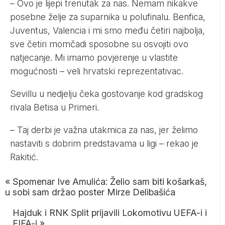
– Ovo je lijepi trenutak za nas. Nemam nikakve
posebne želje za suparnika u polufinalu. Benfica,
Juventus, Valencia i mi smo među četiri najbolja,
sve četiri momčadi sposobne su osvojiti ovo
natjecanje. Mi imamo povjerenje u vlastite
mogućnosti – veli hrvatski reprezentativac.
Sevillu u nedjelju čeka gostovanje kod gradskog
rivala Betisa u Primeri.
– Taj derbi je važna utakmica za nas, jer želimo
nastaviti s dobrim predstavama u ligi – rekao je
Rakitić.
«
Spomenar Ive Amulića: Želio sam biti košarkaš,
u sobi sam držao poster Mirze Delibašića
Hajduk i RNK Split prijavili Lokomotivu UEFA-i i
FIFA-i
»