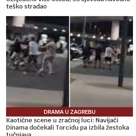
teško stradao
DRAMA U ZAGREBU
Kaotične scene u zračnoj luci: Navijači
Dinama dočekali Torcidu pa izbila žestoka
tučnjava