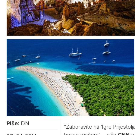
Piše:
DN
“Zaboravite na ‘Igre Prijestolja
borbe mačem” – piše
CNN
u 