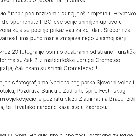
io članak pod nazivom “20 najljepših mjesta u Hrvatskoj
ik dio spomenute HBO-ove serije snimljen upravo u
zona koja se počinje prikazivati za koji dan. Srećom za
tvarnosti ima puno manje zmajeva nego u samoj seriji.
roz 20 fotografije pomno odabranih od strane Turističk
torima su čak 2 iz meteorloške udruge Crometeo.
rafija, čak osam su snimili Crometeovci!
pljen s fotografijama Nacionalnog parka Sjeverni Velebit,
 otoku, Pozdrava Suncu u Zadru te špilje Feštinskog
an
ovjekovječio je poznatu plažu Zlatni rat na Braču, zidi
, te Hrvatsko narodno kazalište u Zagrebu.
luju Split, Hajduk, brojni sportaši i estradne zvijezde