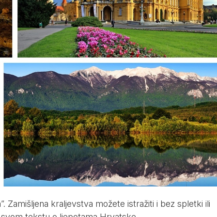
”. Zamišljena kraljevstva možete istražiti i bez spletki ili
svom tekstu o ljepotama Hrvatske.