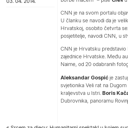
03. 04. 2014.
CNN je na svom portalu objav
U članku se navodi da je vel
Hrvatskoj, osobito četvrta se
posjetitelje, navodi CNN, u s
CNN je Hrvatsku predstavio k
zajednice Hrvatske. Među au
Naime, od 20 odabranih fotog
Aleksandar Gospić
je zastu
svjetionika Veli rat na Dugom
kraljevstva u Istri.
Boris Kač
Dubrovnika, panoramu Rovinja
«
Srcem za djecu: Humanitarni spektakl u kojem sudje