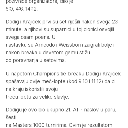
pozivnice organizatora, bilo je
6:0, 4:6, 14:12.
Dodig i Krajicek prvi su set riješili nakon svega 23
minute, a njihovi su suparnici u toj dionici osvojili
svega osam poena. U
nastavku su Arneodo i Weissborn zaigrali bolje i
nakon breaka u devetom gemu stižu
do poravnanja u setovima.
U napetom Champions tie-breaku Dodig i Krajicek
spašavaju dvije meč-lopte (kod 9:10 i 11:12) da bi
na kraju iskoristili svoju
treću loptu za veliko slavlje.
Dodigu je ovo bio ukupno 21. ATP naslov u paru,
šesti
na Masters 1000 turnirima. Ovim je rezultatom