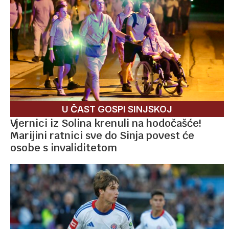
U ČAST GOSPI SINJSKOJ
Vjernici iz Solina krenuli na hodočašće!
Marijini ratnici sve do Sinja povest će
osobe s invaliditetom