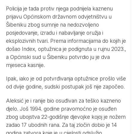
Policija je tada protiv njega podnijela kaznenu
prijavu Općinskom državnom odvjetništvu u
Šibeniku zbog sumnje na nedozvoljeno
posjedovanje, izradu i nabavljanje oružja i
eksplozivnih tvari. Prema informacijama do kojih je
došao Index, optužnica je podignuta u rujnu 2023.,
a Općinski sud u Šibeniku potvrdio ju je dva
mjeseca kasnije.
Ipak, iako je od potvrđivanja optužnice prošlo više
od dvije godine, sudski postupak još nije započeo.
Aleksić je i ranije bio osuđivan za teško kazneno
djelo. Još 1994. godine pravomoćno je osuđen
zbog ubojstva 22-godišnje djevojke kojoj je nožem
zadao 17 ubodnih rana. Za taj zločin dobio je 14
godina zatvora koje je u cijelosti odslužio.