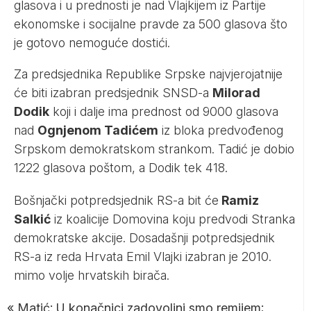
glasova i u prednosti je nad Vlajkijem iz Partije
ekonomske i socijalne pravde za 500 glasova što
je gotovo nemoguće dostići.
Za predsjednika Republike Srpske najvjerojatnije
će biti izabran predsjednik SNSD-a
Milorad
Dodik
koji i dalje ima prednost od 9000 glasova
nad
Ognjenom Tadićem
iz bloka predvođenog
Srpskom demokratskom strankom. Tadić je dobio
1222 glasova poštom, a Dodik tek 418.
Bošnjački potpredsjednik RS-a bit će
Ramiz
Salkić
iz koalicije Domovina koju predvodi Stranka
demokratske akcije. Dosadašnji potpredsjednik
RS-a iz reda Hrvata Emil Vlajki izabran je 2010.
mimo volje hrvatskih birača.
«
Matić: U konačnici zadovoljni smo remijem;