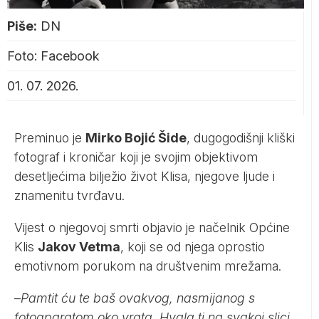
Piše:
DN
Foto: Facebook
01. 07. 2026.
Preminuo je
Mirko Bojić Šide
, dugogodišnji kliški
fotograf i kroničar koji je svojim objektivom
desetljećima bilježio život Klisa, njegove ljude i
znamenitu tvrđavu.
Vijest o njegovoj smrti objavio je načelnik Općine
Klis
Jakov Vetma
, koji se od njega oprostio
emotivnom porukom na društvenim mrežama.
–
Pamtit ću te baš ovakvog, nasmijanog s
fotoaparatom oko vrata. Hvala ti na svakoj slici,