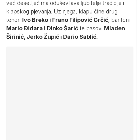
već desetljećima oduševljava ljubitelje tradicije i
klapskog pjevanja. Uz njega, klapu čine drugi
tenori
Ivo Breko i Frano Filipović Grčić
, baritoni
Mario Đidara i Dinko Šarić
te basovi
Mladen
Širinić, Jerko Župić i Dario Sablić.