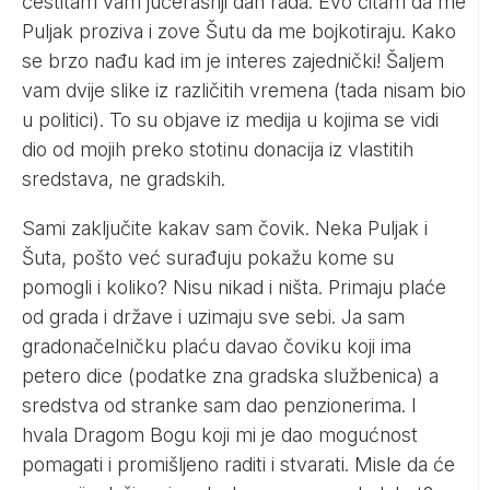
čestitam vam jučerašnji dan rada. Evo čitam da me
Puljak proziva i zove Šutu da me bojkotiraju. Kako
se brzo nađu kad im je interes zajednički! Šaljem
vam dvije slike iz različitih vremena (tada nisam bio
u politici). To su objave iz medija u kojima se vidi
dio od mojih preko stotinu donacija iz vlastitih
sredstava, ne gradskih.
Sami zaključite kakav sam čovik. Neka Puljak i
Šuta, pošto već surađuju pokažu kome su
pomogli i koliko? Nisu nikad i ništa. Primaju plaće
od grada i države i uzimaju sve sebi. Ja sam
gradonačelničku plaću davao čoviku koji ima
petero dice (podatke zna gradska službenica) a
sredstva od stranke sam dao penzionerima. I
hvala Dragom Bogu koji mi je dao mogućnost
pomagati i promišljeno raditi i stvarati. Misle da će