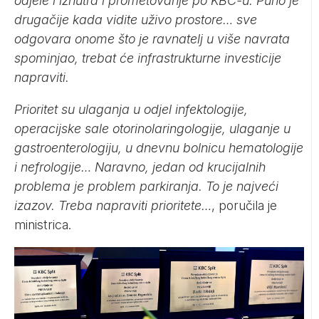
odjele i iznutra i prometovanje po KBC-u. Puno je
drugačije kada vidite uživo prostore… sve
odgovara onome što je ravnatelj u više navrata
spominjao, trebat će infrastrukturne investicije
napraviti.
Prioritet su ulaganja u odjel infektologije,
operacijske sale otorinolaringologije, ulaganje u
gastroenterologiju, u dnevnu bolnicu hematologije
i nefrologije… Naravno, jedan od krucijalnih
problema je problem parkiranja. To je najveći
izazov. Treba napraviti prioritete…
, poručila je
ministrica.