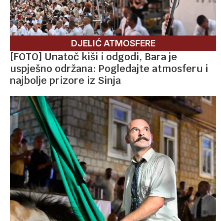
DJELIĆ ATMOSFERE
[FOTO] Unatoč kiši i odgodi, Bara je
uspješno održana: Pogledajte atmosferu i
najbolje prizore iz Sinja