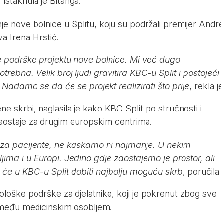
, istaknula je Bitanga.
nje nove bolnice u Splitu, koju su podržali premijer Andr
va Irena Hrstić.
e podrške projektu nove bolnice. Mi već dugo
rebna. Velik broj ljudi gravitira KBC-u Split i postojeći
Nadamo se da će se projekt realizirati što prije
, rekla j
ne skrbi, naglasila je kako KBC Split po stručnosti i
aostaje za drugim europskim centrima.
bi za pacijente, ne kaskamo ni najmanje. U nekim
ma i u Europi. Jedino gdje zaostajemo je prostor, ali
 će u KBC-u Split dobiti najbolju moguću skrb
, poručila 
loške podrške za djelatnike, koji je pokrenut zbog sve
a među medicinskim osobljem.