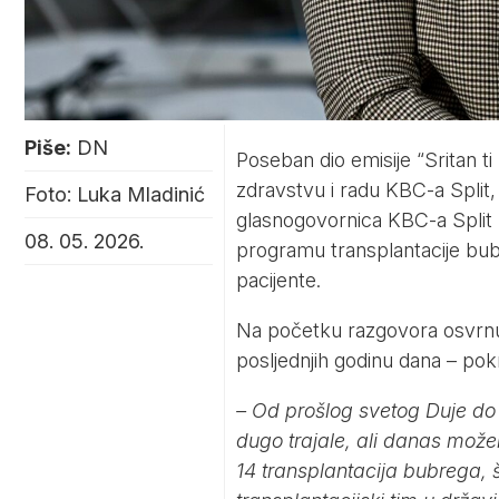
Piše:
DN
Poseban dio emisije “Sritan 
zdravstvu i radu KBC-a Split,
Foto: Luka Mladinić
glasnogovornica KBC-a Split k
08. 05. 2026.
programu transplantacije bubre
pacijente.
Na početku razgovora osvrnul
posljednjih godinu dana – po
– Od prošlog svetog Duje do
dugo trajale, ali danas može
14 transplantacija bubrega, 