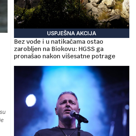
USPJEŠNA AKCIJA
Bez vode i u natikačama ostao
zarobljen na Biokovu: HGSS ga
pronašao nakon višesatne potrage
 su
je