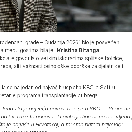
ti rođendan, grade – Sudamja 2026” bio je posvećen
 a među gostima bila je i
Kristina Bitanga
,
oja je govorila o velikim iskoracima splitske bolnice,
ga, ali i važnosti psihološke podrške za djelatnike i
a se na jedan od najvećih uspjeha KBC-a Split u
kretanje programa transplantacije bubrega.
 danas to je najveća novost u našem KBC-u. Pripreme
mo biti izrazito ponosni. U ovih godinu dana obavljeno 
što je najviše u Hrvatskoj, a mi smo pritom najmlađi