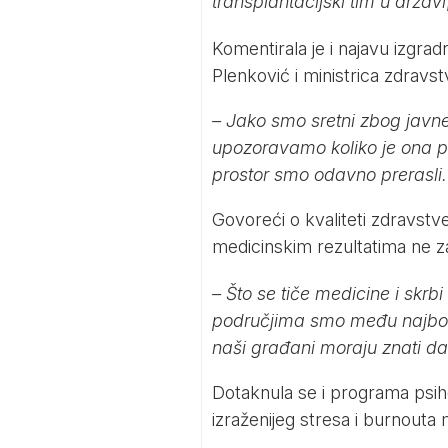
transplantacijski tim u državi
Komentirala je i najavu izgrad
Plenković i ministrica zdravst
– Jako smo sretni zbog javn
upozoravamo koliko je ona pot
prostor smo odavno prerasli. 
Govoreći o kvaliteti zdravstve
medicinskim rezultatima ne z
– Što se tiče medicine i skr
područjima smo među najbolji
naši građani moraju znati da
Dotaknula se i programa psiho
izraženijeg stresa i burnout