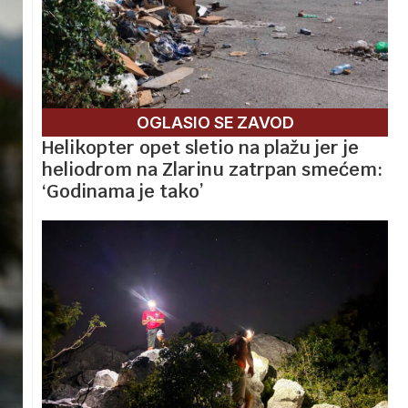
OGLASIO SE ZAVOD
Helikopter opet sletio na plažu jer je
heliodrom na Zlarinu zatrpan smećem:
‘Godinama je tako’