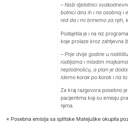
– Naši djelatnici svakodnev
bolnici dira ih i na osobnoj 
red da i mi brinemo za njih
, 
Podsjetila je i na niz program
koje prolaze kroz zahtjevna ž
– Prije dvije godine u rodili
rodiljama i mladim majkama. 
neplodnošću, a plan je dodat
Idemo korak po korak i na t
Za kraj razgovora posebno je 
pacijentima koji su emisiju prat
njima.
«
Posebna emisija sa splitske Matejuške okupila poz