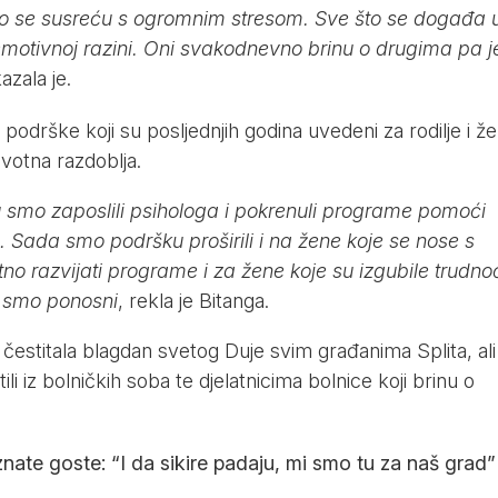
no se susreću s ogromnim stresom. Sve što se događa 
i emotivnoj razini. Oni svakodnevno brinu o drugima pa j
kazala je.
a podrške koji su posljednjih godina uvedeni za rodilje i ž
ivotna razdoblja.
štu smo zaposlili psihologa i pokrenuli programe pomoći
Sada smo podršku proširili i na žene koje se nose s
no razvijati programe i za žene koje su izgubile trudno
o smo ponosni
, rekla je Bitanga.
čestitala blagdan svetog Duje svim građanima Splita, ali 
ili iz bolničkih soba te djelatnicima bolnice koji brinu o
nate goste: “I da sikire padaju, mi smo tu za naš grad”