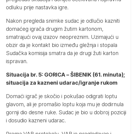
odluku prije nastavka igre.
Nakon pregleda snimke sudac je odlučio kazniti
domaćeg igrača drugim žutim kartonom,
smatrajući ovaj izazov neopreznim. Uzimajući u
obzir da je kontakt bio između gležnja i stopala
Sudačka komisija smatra da je drugi žuti karton
ispravan.
Situacija br. 5: GORICA – ŠIBENIK (61. minuta);
situacija za kazneni udarac/igranje rukom
Domaći igrač je skočio i pokušao odigrati loptu
glavom, ali je promašio loptu koja mu je dodirnula
gornji dio desne ruke. Sudac je bio u dobroj poziciji
i dosudio kazneni udarac.
Prema VAR protokolu, VAR je pregledavao i