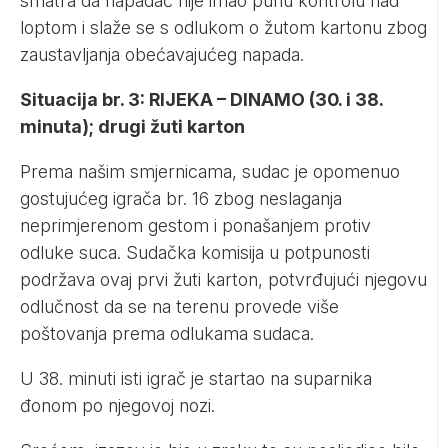
smatra da napadač nije imao punu kontrolu nad
loptom i slaže se s odlukom o žutom kartonu zbog
zaustavljanja obećavajućeg napada.
Situacija br. 3: RIJEKA – DINAMO (30. i 38.
minuta); drugi žuti karton
Prema našim smjernicama, sudac je opomenuo
gostujućeg igrača br. 16 zbog neslaganja
neprimjerenom gestom i ponašanjem protiv
odluke suca. Sudačka komisija u potpunosti
podržava ovaj prvi žuti karton, potvrđujući njegovu
odlučnost da se na terenu provede više
poštovanja prema odlukama sudaca.
U 38. minuti isti igrač je startao na suparnika
đonom po njegovoj nozi.