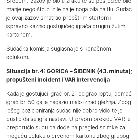
Srećom, izazov je bio u zraku te su posljedice bile
manje nego što bi bile da je noga bila na tlu. Sudac
je ovaj izazov smatrao preoštrim startom i
ispravno kaznio gostujućeg igrača drugim žutim
kartonom.
Sudačka komisija suglasna je s konačnom
odlukom.
Situacija br. 4: GORICA – ŠIBENIK (43. minuta);
propušteni incident i VAR intervencija
Kada je gostujući igrač br. 21 odigrao loptu, domaći
igrač br. 50 ga je nagazio malo iznad gležnja. Zbog
lošeg pozicioniranja sudac nije dobro vidio te je
pustio da se igra nastavi. U prvom prekidu VAR je
preporučio sucu da dođe na pregled snimke za
moguću odluku o crvenom kartonu zbog grubog