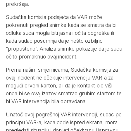
prekršaja.
Sudačka komisija podsjeća da VAR može
pokrenuti pregled snimke kada se smatra da bi
odluka suca mogla biti jasna i očita pogreška ili
kada sudac posumnja da je nešto ozbiljno
“propušteno”. Analiza snimke pokazuje da je sucu
očito promaknuo ovaj incident.
Prema našim smjernicama, Sudačka komisija za
ovaj incident ne očekuje intervenciju VAR-a za
mogući crveni karton, ali da je kontakt bio viši
onda bi se ovaj izazov smatrao grubim startom te
bi VAR intervencija bila opravdana.
Unatoč ovoj pogrešnoj VAR intervenciji, sudac po
principu VAR-a, kada dođe ispred ekrana, mora
pregledati situaciju i donijeti očekivanu i ispravnu