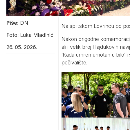
Piše:
DN
Na splitskom Lovrincu po posl
Foto: Luka Mladinić
Nakon prigodne komemoracije na
ali i velik broj Hajdukovih na
26. 05. 2026.
‘Kada umren umotan u bilo’ i s
počivalište.