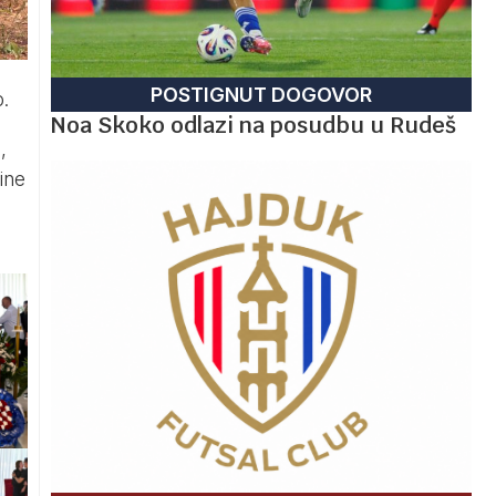
POSTIGNUT DOGOVOR
.
Noa Skoko odlazi na posudbu u Rudeš
,
ine