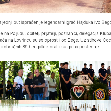
jednji put ispraćen je legendarni igrač Hajduka Ivo Bego
 Poljudu, obitelj, prijatelji, poznanici, delegacija Kluba
vijača na Lovrincu su se oprostili od Bege. Uz stihove Coc
imboličnih 89 bengalki ispratili su ga na posljednje