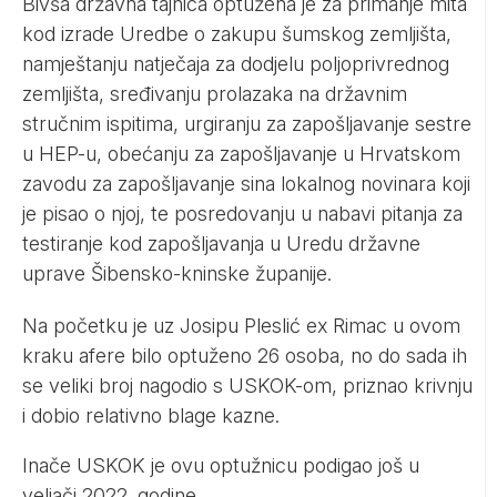
Bivša državna tajnica optužena je za primanje mita
kod izrade Uredbe o zakupu šumskog zemljišta,
namještanju natječaja za dodjelu poljoprivrednog
zemljišta, sređivanju prolazaka na državnim
stručnim ispitima, urgiranju za zapošljavanje sestre
u HEP-u, obećanju za zapošljavanje u Hrvatskom
zavodu za zapošljavanje sina lokalnog novinara koji
je pisao o njoj, te posredovanju u nabavi pitanja za
testiranje kod zapošljavanja u Uredu državne
uprave Šibensko-kninske županije.
Na početku je uz Josipu Pleslić ex Rimac u ovom
kraku afere bilo optuženo 26 osoba, no do sada ih
se veliki broj nagodio s USKOK-om, priznao krivnju
i dobio relativno blage kazne.
Inače USKOK je ovu optužnicu podigao još u
veljači 2022. godine.