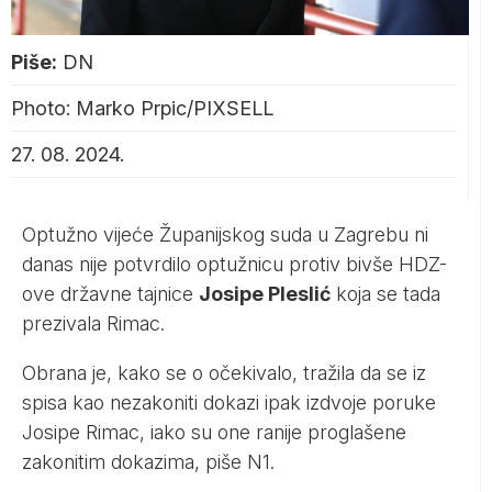
Piše:
DN
Photo: Marko Prpic/PIXSELL
27. 08. 2024.
Optužno vijeće Županijskog suda u Zagrebu ni
danas nije potvrdilo optužnicu protiv bivše HDZ-
ove državne tajnice
Josipe Pleslić
koja se tada
prezivala Rimac.
Obrana je, kako se o očekivalo, tražila da se iz
spisa kao nezakoniti dokazi ipak izdvoje poruke
Josipe Rimac, iako su one ranije proglašene
zakonitim dokazima, piše
N1
.