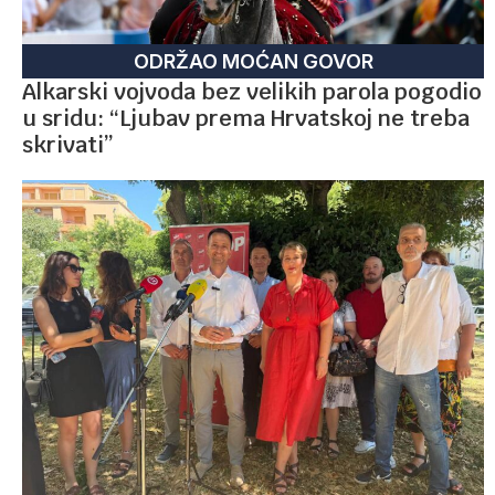
ODRŽAO MOĆAN GOVOR
Alkarski vojvoda bez velikih parola pogodio
u sridu: “Ljubav prema Hrvatskoj ne treba
skrivati”