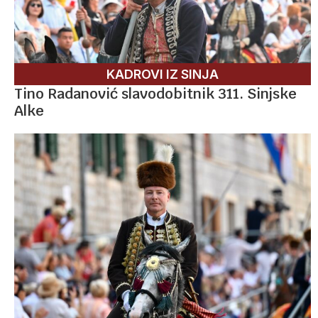
KADROVI IZ SINJA
Tino Radanović slavodobitnik 311. Sinjske
Alke