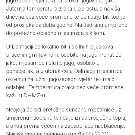
jugozapadni vjetar, a na istoku i jugoistočnjak.
Jutarnja temperatura zraka u porastu, a najviša
dnevna bez veće promjene te će i dalje biti toplije
od prosjeka za doba godine. Na Jadranu umjereno
do pretežno oblačno mjestimice s kišom.
U Dalmaciji će lokalno biti i obilnijih pljuskova
praćenih grmljavinom. osobito na jugu. Puhat će
jako, mjestimice i olujno jugo, osobito u
ponedjeljak, a u utorak će u Dalmaciji mjestimice
okrenuti na južni i jugozapadni vjetar te i malo
oslabjeti. Temperatura zraka bez veće promjene,
kažu u DHMZ-u.
Nedjelja će biti pretežno sunčano mjestimice uz
umjerenu naoblaku te i dalje iznadprosječno topla,
a onda prema večeri na zapadu jače naoblačenje.
Najviša dnevna većinom između 17 i 22 °C.