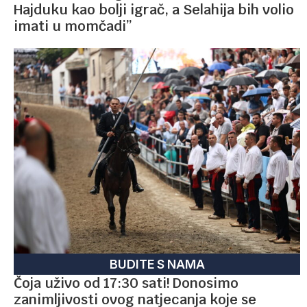
Hajduku kao bolji igrač, a Selahija bih volio
imati u momčadi”
BUDITE S NAMA
Čoja uživo od 17:30 sati! Donosimo
zanimljivosti ovog natjecanja koje se