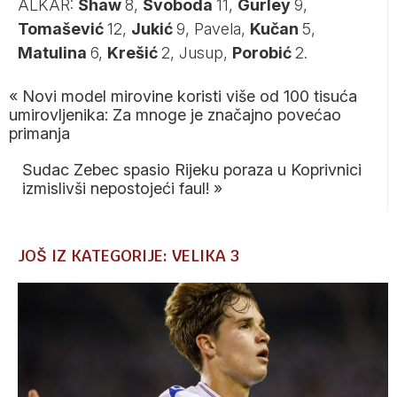
ALKAR:
Shaw
8,
Svoboda
11,
Gurley
9,
Tomašević
12,
Jukić
9, Pavela,
Kučan
5,
Matulina
6,
Krešić
2, Jusup,
Porobić
2.
«
Novi model mirovine koristi više od 100 tisuća
umirovljenika: Za mnoge je značajno povećao
primanja
Sudac Zebec spasio Rijeku poraza u Koprivnici
izmislivši nepostojeći faul!
»
JOŠ IZ KATEGORIJE: VELIKA 3