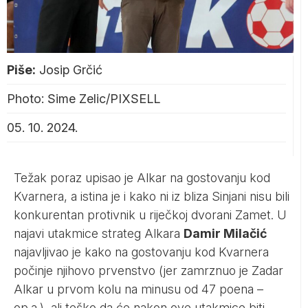
Piše:
Josip Grčić
Photo: Sime Zelic/PIXSELL
05. 10. 2024.
Težak poraz upisao je Alkar na gostovanju kod
Kvarnera, a istina je i kako ni iz bliza Sinjani nisu bili
konkurentan protivnik u riječkoj dvorani Zamet. U
najavi utakmice strateg Alkara
Damir Milačić
najavljivao je kako na gostovanju kod Kvarnera
počinje njihovo prvenstvo (jer zamrznuo je Zadar
Alkar u prvom kolu na minusu od 47 poena –
op.a.), ali teško da će nakon ove utakmice biti