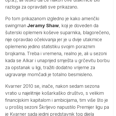
razloga za opravdati sve prikazano.
Po tom prikazanom izgledno je kako američki
swingman
Jeramy Shaw
, koji je doveden da
šuterski oplemeni koševe suparnika, blagorečeno,
nije opravdao očekivanja jer je u dvije utakmice
oplemenio jedino statistiku svojim poraznim
brojkama. Treba i vremena, realno je, ali u sezoni
kada se Alkar i unaprijed smješta u grčevitu borbu
za opstanak u ligi, tražiti dodatno vrijeme za
uigravanje momčadi je totalno besmisleno.
Kvarner 2010 se, inače, nakon sedam sezona
vratio u najelitnije košarkaško društvo, s velikim
financijskim kapitalom i ambicijama, tim više što je
u prošloj sezoni Škrljevo napustilo Premijer ligu pa
je Kvarner sada jedini predstavnik tog dijela