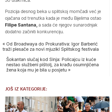
30 utakmica.
Pozicija desnog beka u splitskoj momčadi već je
ojačana od trenutka kada je među Bijelima ostao
Filipe Santana,
a sada će njegov sunarodnjak
dodatno začiniti konkurenciju.
«
Od Broadwaya do Prokurativa: Igor Barberić
traži plesače za novi mjuzikl Splitskog festivala
Šokantan slučaj kod Sinja: Policajcu iz kuće
nestao službeni pištolj, za krađu osumnjičena
žena koja mu je bila u posjetu
»
JOŠ IZ KATEGORIJE: