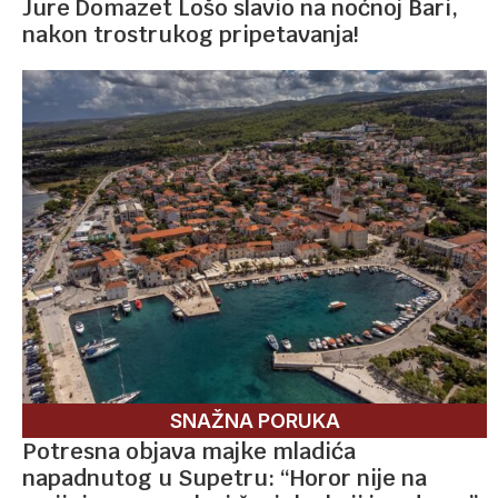
Jure Domazet Lošo slavio na noćnoj Bari,
nakon trostrukog pripetavanja!
SNAŽNA PORUKA
Potresna objava majke mladića
napadnutog u Supetru: “Horor nije na