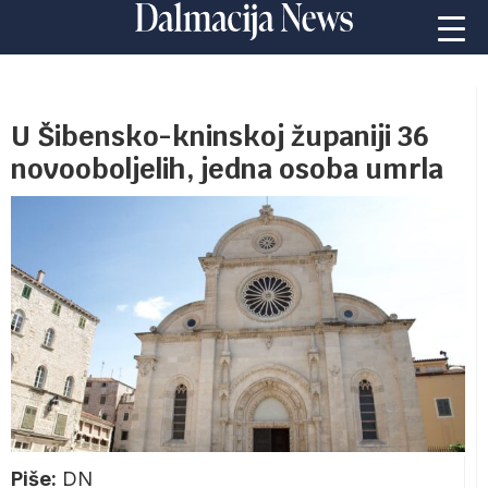
U Šibensko-kninskoj županiji 36
novooboljelih, jedna osoba umrla
Piše:
DN