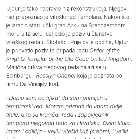
Ujdur je tako napravio niz rekonstrukcija. Njegov
rad prepoznao je viteški red Templara. Nakon što
je izradio stari lučki grad Arku na Sredozemnom
moru u Izraelu, uslijedio je poziv u članstvo
viteškog reda u Škotskoj. Prije dvije godine, Ujdur
je prihvatio poziv te pripada redu
Order of the
Knights Templar of the Old Code United Kingdom
.
Matična crkva njegovog reda nalazi se u
Edinburgu –
Rosslyn Chapel
koja je poznata po
filmu Da Vincijev kod.
–
Dobio sam certifikat da sam primljen u
templarski red. Moram priznati da imam dvije
titule, a to su kroničar reda i zapovjednik
templara njegovog reda za Hrvatsku. Osim titula,
imam i odličja – veliki viteški križ (srebrni) i veliki