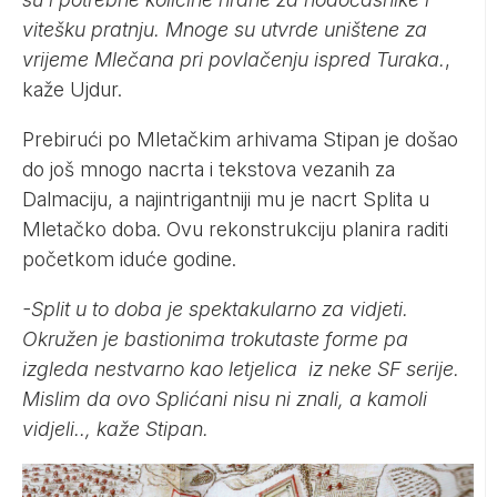
vitešku pratnju. Mnoge su utvrde uništene za
vrijeme Mlečana pri povlačenju ispred Turaka.
,
kaže Ujdur.
Prebirući po Mletačkim arhivama Stipan je došao
do još mnogo nacrta i tekstova vezanih za
Dalmaciju, a najintrigantniji mu je nacrt Splita u
Mletačko doba. Ovu rekonstrukciju planira raditi
početkom iduće godine.
-Split u to doba je spektakularno za vidjeti.
Okružen je bastionima trokutaste forme pa
izgleda nestvarno kao letjelica iz neke SF serije.
Mislim da ovo Splićani nisu ni znali, a kamoli
vidjeli.., kaže Stipan.