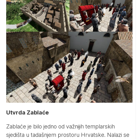
Utvrda Zablaće
Zablaće je bilo jedno od važnijih templarskih
sjedišta u tadašnjem prostoru Hrvatske. Nalazi se