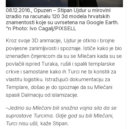
08.12.2016., Opuzen – Stipan Ujdur u mirovini
izradio na racunalu 120 3d modela hrvatskih
znamentosti koje su uvrsetena na Google Earth.
“n Photo: Ivo Cagalj/PIXSELL
Kroz svoje 3D animacije, Ujdur je otkrio i brojne
povijesne zanimljivosti i spoznaje. Ističe kako je bio
iznenađen činjenicom da su se Mlečani kada su se
povlačili ispred Turaka, rušili i spalili templarske
crkve i samostane kako ih Turci ne bi koristili za
vlastitu logistiku. Istražujući dokumentaciju za
Templare, došao je do spoznaje da su Mlečani
spasili Dalmaciju od islamizacije.
–
Jedino su Mlečani bili snažna vojna sila da se
suprostave Turcima. Gdje god su bili Mlečani,
Turci nisu ušli,
kaže Stipan.