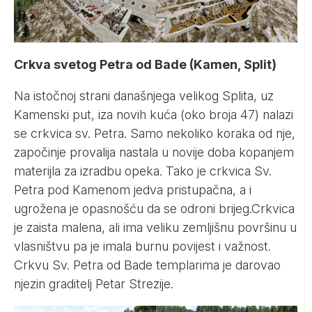
Crkva svetog Petra od Bade (Kamen, Split)
Na istočnoj strani današnjega velikog Splita, uz
Kamenski put, iza novih kuća (oko broja 47) nalazi
se crkvica sv. Petra. Samo nekoliko koraka od nje,
započinje provalija nastala u novije doba kopanjem
materijla za izradbu opeka. Tako je crkvica Sv.
Petra pod Kamenom jedva pristupačna, a i
ugrožena je opasnošću da se odroni brijeg.Crkvica
je zaista malena, ali ima veliku zemljišnu površinu u
vlasništvu pa je imala burnu povijest i važnost.
Crkvu Sv. Petra od Bade templarima je darovao
njezin graditelj Petar Strezije.