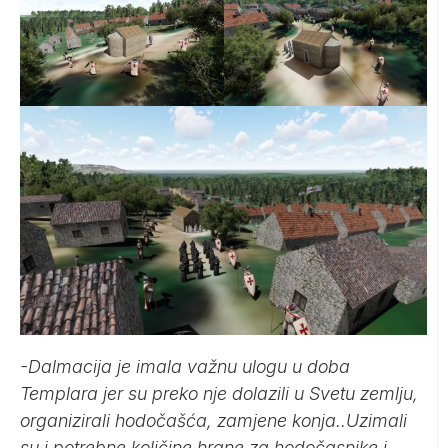
-Dalmacija je imala važnu ulogu u doba
Templara jer su preko nje dolazili u Svetu zemlju,
organizirali hodočašća, zamjene konja..Uzimali
su i potrebne količine hrane za hodočasnike i