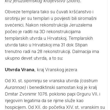
križ jeruzalemskog kraljevstva (zlatni)
.
Obveze templara tako su čuvati kršćanstvo i
sirotinju jer su templari u povijesti bili siromašni
svećenici. Nakon rekonstrukcija Jeruzalema
počeo je raditi na 3D rekonstrukcijama
templarskih utvrda u Hrvatskoj. Templarskih
utvrda tako u Hrvatskoj ima 31 dok Stipan
trenutno radi na 28 rekonstrukciji. Dalmacija ima
ukupno devet utvrda, a to su:
Utvrda Vrana
, kraj Vranskog jezera
Od XI. st. spominju se vranska utvrda
(castrum
Aurannae)
i benediktinski samostan koji je kralj
Dmitar Zvonimir 1076. poklonio papi Grguru VII. i
njegovim legatima da se njime služe kao
hospicijem. Od XII. do početka XIV. st. vranskim su