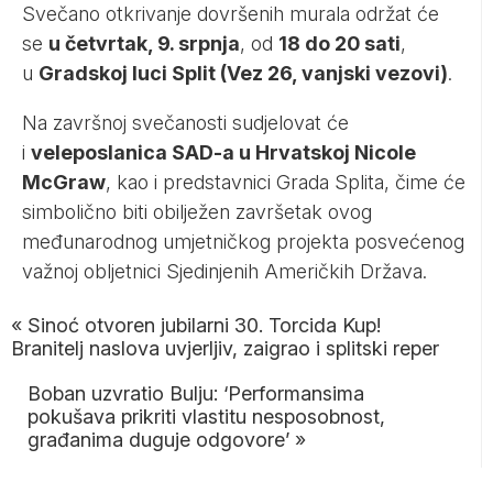
Svečano otkrivanje dovršenih murala održat će
se
u četvrtak, 9. srpnja
, od
18 do 20 sati
,
u
Gradskoj luci Split (Vez 26, vanjski vezovi)
.
Na završnoj svečanosti sudjelovat će
i
veleposlanica SAD-a u Hrvatskoj Nicole
McGraw
, kao i predstavnici Grada Splita, čime će
simbolično biti obilježen završetak ovog
međunarodnog umjetničkog projekta posvećenog
važnoj obljetnici Sjedinjenih Američkih Država.
«
Sinoć otvoren jubilarni 30. Torcida Kup!
Branitelj naslova uvjerljiv, zaigrao i splitski reper
Boban uzvratio Bulju: ‘Performansima
pokušava prikriti vlastitu nesposobnost,
građanima duguje odgovore’
»