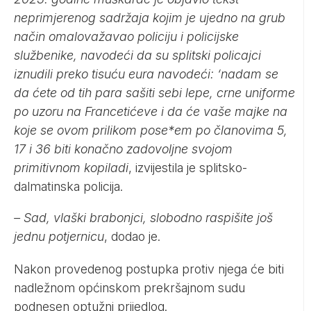
neprimjerenog sadržaja kojim je ujedno na grub
način omalovažavao policiju i policijske
službenike, navodeći da su splitski policajci
iznudili preko tisuću eura navodeći: ‘nadam se
da ćete od tih para sašiti sebi lepe, crne uniforme
po uzoru na Francetićeve i da će vaše majke na
koje se ovom prilikom pose*em po članovima 5,
17 i 36 biti konačno zadovoljne svojom
primitivnom kopiladi
, izvijestila je splitsko-
dalmatinska policija.
– Sad, vlaški brabonjci, slobodno raspišite još
jednu potjernicu
, dodao je.
Nakon provedenog postupka protiv njega će biti
nadležnom općinskom prekršajnom sudu
podnesen optužni prijedlog.