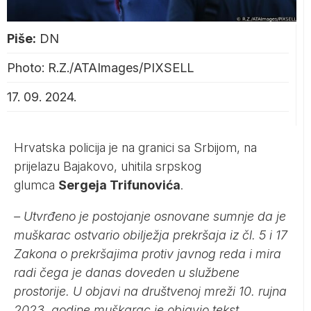
Piše:
DN
Photo: R.Z./ATAImages/PIXSELL
17. 09. 2024.
Hrvatska policija je na granici sa Srbijom, na
prijelazu Bajakovo, uhitila srpskog
glumca
Sergeja Trifunovića
.
– Utvrđeno je postojanje osnovane sumnje da je
muškarac ostvario obilježja prekršaja iz čl. 5 i 17
Zakona o prekršajima protiv javnog reda i mira
radi čega je danas doveden u službene
prostorije. U objavi na društvenoj mreži 10. rujna
2023. godine muškarac je objavio tekst