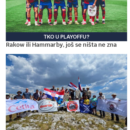
TKO U PLAYOFFU?
Rakow ili Hammarby, još se ništa ne zna