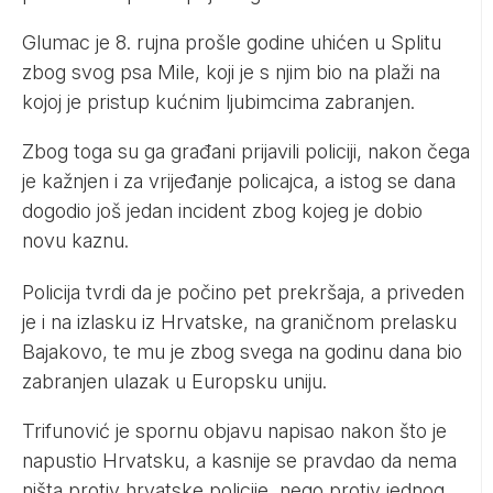
Glumac je 8. rujna prošle godine uhićen u Splitu
zbog svog psa Mile, koji je s njim bio na plaži na
kojoj je pristup kućnim ljubimcima zabranjen.
Zbog toga su ga građani prijavili policiji, nakon čega
je kažnjen i za vrijeđanje policajca, a istog se dana
dogodio još jedan incident zbog kojeg je dobio
novu kaznu.
Policija tvrdi da je počino pet prekršaja, a priveden
je i na izlasku iz Hrvatske, na graničnom prelasku
Bajakovo, te mu je zbog svega na godinu dana bio
zabranjen ulazak u Europsku uniju.
Trifunović je spornu objavu napisao nakon što je
napustio Hrvatsku, a kasnije se pravdao da nema
ništa protiv hrvatske policije, nego protiv jednog