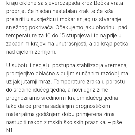
kraju ciklone sa sjeverozapada kroz Bečka vrata
prodrijet će hladan nestabilan zrak te će kiša
prelaziti u susnježicu i mokar snijeg uz stvaranje
snježnog pokrivača. Očekujemo jaku oborinu i pad
temperature za 10 do 15 stupnjeva i to najprije u
zapadnim krajevima unutrašnjosti, a do kraja petka
nad cijelom zemljom.
U subotu i nedjelju postupna stabilizacija vremena,
promjenjivo oblačno s duljim sunčanim razdobljima
uz jak jutarnji mraz. Temperature zraka u porastu
do sredine idućeg tjedna, a novi ugriz zime
prognoziramo sredinom i krajem idućeg tjedna
tako da će prema sadašnjim prognostičkim
materijalima godišnjem dobu primjerena zima
nastupiti nakon zimskih školskih praznika. – piše
N1
.