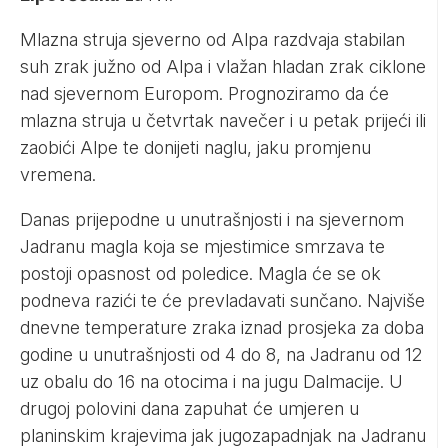
Mlazna struja sjeverno od Alpa razdvaja stabilan
suh zrak južno od Alpa i vlažan hladan zrak ciklone
nad sjevernom Europom. Prognoziramo da će
mlazna struja u četvrtak navečer i u petak prijeći ili
zaobići Alpe te donijeti naglu, jaku promjenu
vremena.
Danas prijepodne u unutrašnjosti i na sjevernom
Jadranu magla koja se mjestimice smrzava te
postoji opasnost od poledice. Magla će se ok
podneva razići te će prevladavati sunčano. Najviše
dnevne temperature zraka iznad prosjeka za doba
godine u unutrašnjosti od 4 do 8, na Jadranu od 12
uz obalu do 16 na otocima i na jugu Dalmacije. U
drugoj polovini dana zapuhat će umjeren u
planinskim krajevima jak jugozapadnjak na Jadranu