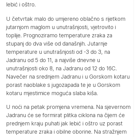
lebić i oštro.
U četvrtak malo do umjereno oblačno s rijetkom
jutarnjom maglom u unutrašnjosti, vjetrovito i
toplije. Prognoziramo temperature zraka za
stupanj do dva više od današnjih. Jutarnje
temperature u unutrašnjosti od -3 do 3, na
Jadranu od 5 do 11, a najviše dnevne u
unutrašnjosti oko 8, na Jadranu od 12 do 16C.
Navečer na srednjem Jadranu i u Gorskom kotaru
porast naoblake s jugozapada te je u Gorskom
kotaru mjestimice moguća slaba kiša.
U noći na petak promjena vremena. Na sjevernom
Jadranu će se formirat plitka ciklona na čijem će
prednjem kraju puhati jak lebić i oštro uz porast
temperature zraka i obilne oborine. Na stražnjem