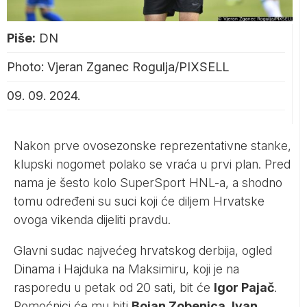
Piše:
DN
Photo: Vjeran Zganec Rogulja/PIXSELL
09. 09. 2024.
Nakon prve ovosezonske reprezentativne stanke,
klupski nogomet polako se vraća u prvi plan. Pred
nama je šesto kolo SuperSport HNL-a, a shodno
tomu određeni su suci koji će diljem Hrvatske
ovoga vikenda dijeliti pravdu.
Glavni sudac najvećeg hrvatskog derbija, ogled
Dinama i Hajduka na Maksimiru, koji je na
rasporedu u petak od 20 sati, bit će
Igor Pajač
.
Pomoćnici će mu biti
Bojan Zobenica, Ivan