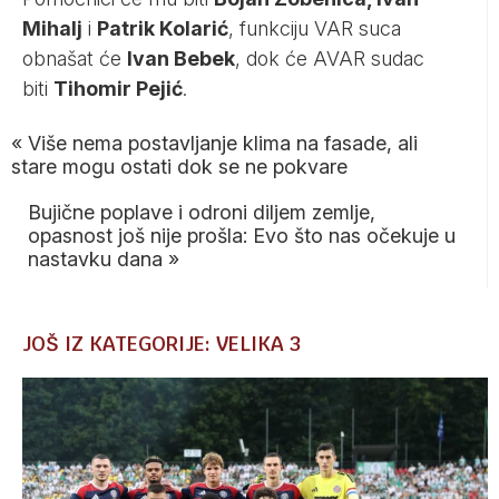
Mihalj
i
Patrik Kolarić
, funkciju VAR suca
obnašat će
Ivan Bebek
, dok će AVAR sudac
biti
Tihomir Pejić
.
«
Više nema postavljanje klima na fasade, ali
stare mogu ostati dok se ne pokvare
Bujične poplave i odroni diljem zemlje,
opasnost još nije prošla: Evo što nas očekuje u
nastavku dana
»
JOŠ IZ KATEGORIJE: VELIKA 3