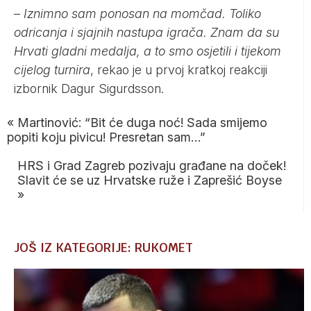
–
Iznimno sam ponosan na momčad. Toliko
odricanja i sjajnih nastupa igrača. Znam da su
Hrvati gladni medalja, a to smo osjetili i tijekom
cijelog turnira
, rekao je u prvoj kratkoj reakciji
izbornik Dagur Sigurdsson.
«
Martinović: “Bit će duga noć! Sada smijemo
popiti koju pivicu! Presretan sam…”
HRS i Grad Zagreb pozivaju građane na doček!
Slavit će se uz Hrvatske ruže i Zaprešić Boyse
»
JOŠ IZ KATEGORIJE: RUKOMET