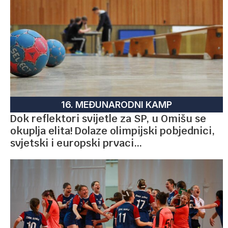
16. MEĐUNARODNI KAMP
Dok reflektori svijetle za SP, u Omišu se
okuplja elita! Dolaze olimpijski pobjednici,
svjetski i europski prvaci…