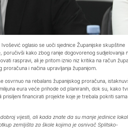
 Ivošević oglasio se uoči sjednice Županijske skupštine
e, poručivši kako zbog ranije dogovorenog sudjelovanja 
vati raspravi, ali je pritom iznio niz kritika na račun žup
 proračuna i načina upravljanja županijom.
 osvrnuo na rebalans županijskog proračuna, istaknuv
milijuna eura veće prihode od planiranih, dok su, kako tvr
 prisiljeni financirati projekte koje je trebala pokriti sama
 dobroj vijesti, ali kada znate da su manje jedinice loka
kup zemljišta za škole kojima je osnivač Splitsko-