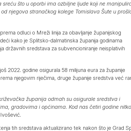
reću što u oporbi ima ozbiljne ljude koji ne manipulir
 od njegova stranačkog kolege Tomislava Šute u proš
e prema odluci o Mreži linija za obavljanje županijskog
tvrdeći kako je Splitsko-dalmatinska županija godinama
ja državnih sredstava za subvencioniranje neisplativih
još 2022. godine osigurala 58 milijuna eura za županije
rema njegovim riječima, druge županije sredstva već ran
križevačka županija odmah su osigurale sredstva i
icima, gradovima i općinama. Kod nas četiri godine nitk
 Ivošević.
tenja tih sredstava aktualizirano tek nakon što je Grad Spl