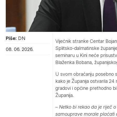
Piše:
DN
Vijećnik stranke Centar Bojan
Splitsko-dalmatinske županij
08. 06. 2026.
seminaru u Kini neće prisustvo
Blaženka Bobana, županijskog
U svom obraćanju posebno se
kako je Županija ostvarila 24 
gradovi i općine prethodno bili
Županija.
–
Netko bi rekao da je riječ o
samouprave morale plaćati ot