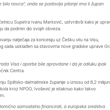
e bilo novca“, onda se postavlja pitanje ima li župan
elnicu Supetra Ivanu Marković, ustvrdivši kako je upra
iju da podmiri dio svojih obveza.
ivanju natječaja za koncesiju uz Češku vilu na Visu,
edlog sada usklađen sa stavovima nove gradske uprave G
rada Visa i oporbe bile opravdane i da je odluku ipak
ećnik Centra.
u Splitsko-dalmatinske županije u iznosu od 8,2 milijun
kola kroz NPOO, Ivošević je istaknuo kako takvo
im.
jelomično samostalno financirati, a europska sredstva