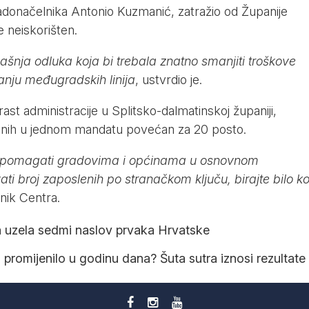
adonačelnika Antonio Kuzmanić, zatražio od Županije
e neiskorišten.
anašnja odluka koja bi trebala znatno smanjiti troškove
ranju međugradskih linija
, ustvrdio je.
 rast administracije u Splitsko-dalmatinskoj županiji,
lenih u jednom mandatu povećan za 20 posto.
će pomagati gradovima i općinama u osnovnom
ti broj zaposlenih po stranačkom ključu, birajte bilo k
ećnik Centra.
a uzela sedmi naslov prvaka Hrvatske
o promijenilo u godinu dana? Šuta sutra iznosi rezultate