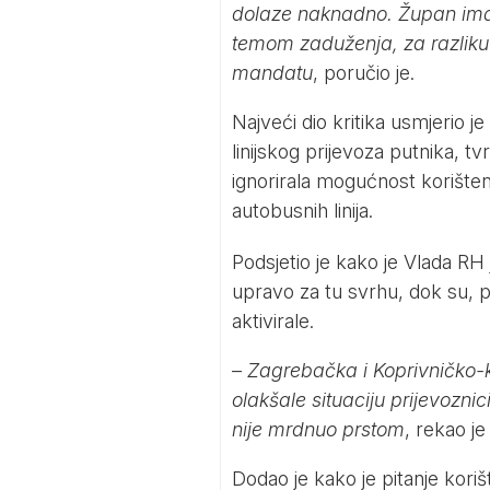
dolaze naknadno. Župan ima s
temom zaduženja, za razliku
mandatu
, poručio je.
Najveći dio kritika usmjerio j
linijskog prijevoza putnika, 
ignorirala mogućnost korišten
autobusnih linija.
Podsjetio je kako je Vlada RH 
upravo za tu svrhu, dok su, p
aktivirale.
–
Zagrebačka i Koprivničko-
olakšale situaciju prijevozn
nije mrdnuo prstom
, rekao je
Dodao je kako je pitanje koriš