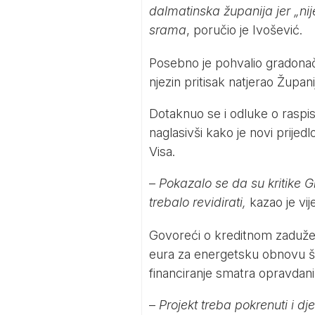
dalmatinska županija jer „nij
srama
, poručio je Ivošević.
Posebno je pohvalio gradonač
njezin pritisak natjerao Župan
Dotaknuo se i odluke o raspis
naglasivši kako je novi prij
Visa.
–
Pokazalo se da su kritike G
trebalo revidirati,
kazao je vij
Govoreći o kreditnom zaduženj
eura za energetsku obnovu š
financiranje smatra opravdan
–
Projekt treba pokrenuti i d