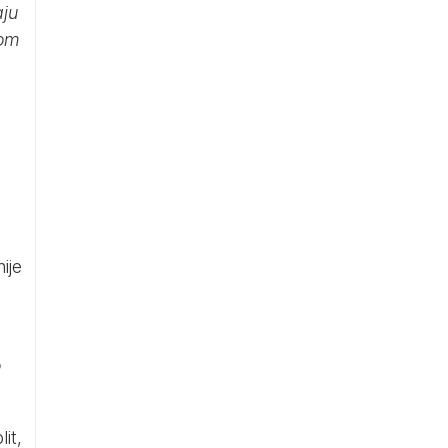
aju
lom
ije
o
it,