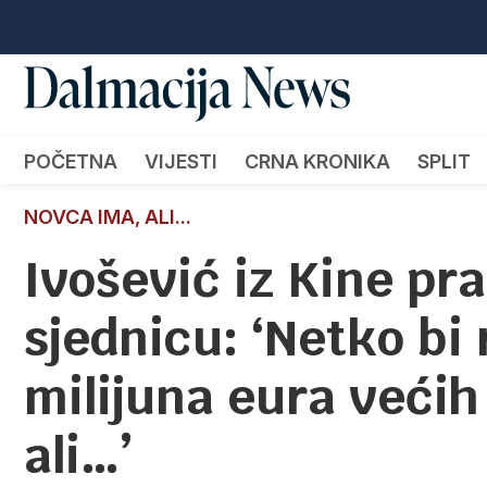
POČETNA
VIJESTI
CRNA KRONIKA
SPLIT
NOVCA IMA, ALI...
Ivošević iz Kine pr
sjednicu: ‘Netko bi 
milijuna eura većih
ali…’