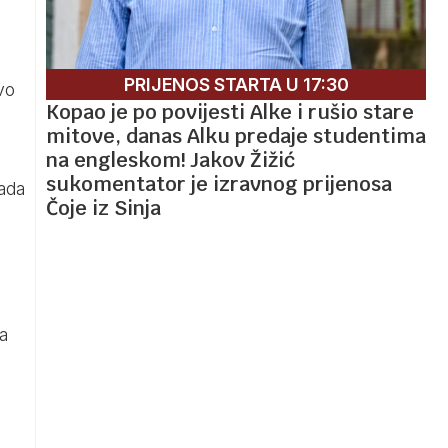
PRIJENOS STARTA U 17:30
vo
Kopao je po povijesti Alke i rušio stare
mitove, danas Alku predaje studentima
na engleskom! Jakov Žižić
sukomentator je izravnog prijenosa
rada
Čoje iz Sinja
a