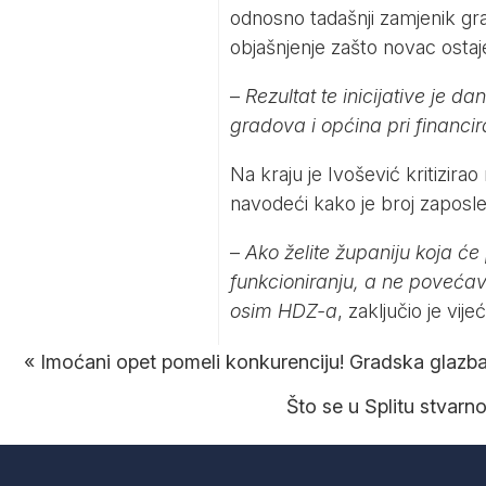
odnosno tadašnji zamjenik gr
objašnjenje zašto novac ostaj
–
Rezultat te inicijative je d
gradova i općina pri financi
Na kraju je Ivošević kritizirao
navodeći kako je broj zapos
–
Ako želite županiju koja 
funkcioniranju, a ne povećava
osim HDZ-a
, zaključio je vij
«
Imoćani opet pomeli konkurenciju! Gradska glazb
Što se u Splitu stvarn