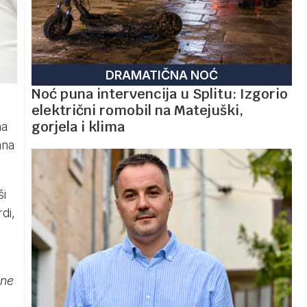
DRAMATIČNA NOĆ
Noć puna intervencija u Splitu: Izgorio
električni romobil na Matejuški,
gorjela i klima
na
ana
ši
di,
lne