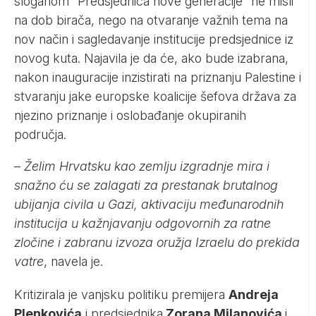
sloganom “Predsjednica nove generacije” ne misli
na dob birača, nego na otvaranje važnih tema na
nov način i sagledavanje institucije predsjednice iz
novog kuta. Najavila je da će, ako bude izabrana,
nakon inauguracije inzistirati na priznanju Palestine i
stvaranju jake europske koalicije šefova država za
njezino priznanje i oslobađanje okupiranih
područja.
–
Želim Hrvatsku kao zemlju izgradnje mira i
snažno ću se zalagati za prestanak brutalnog
ubijanja civila u Gazi, aktivaciju međunarodnih
institucija u kažnjavanju odgovornih za ratne
zločine i zabranu izvoza oružja Izraelu do prekida
vatre
, navela je.
Kritizirala je vanjsku politiku premijera
Andreja
Plenkovića
i predsjednika
Zorana Milanovića
i