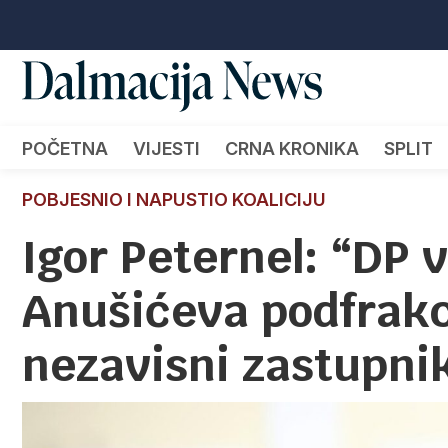
POČETNA
VIJESTI
CRNA KRONIKA
SPLIT
POBJESNIO I NAPUSTIO KOALICIJU
Igor Peternel: “DP v
Anušićeva podfrakc
nezavisni zastupni