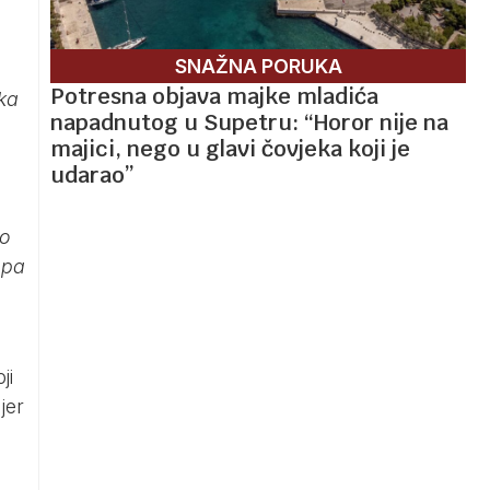
SNAŽNA PORUKA
Potresna objava majke mladića
ka
napadnutog u Supetru: “Horor nije na
majici, nego u glavi čovjeka koji je
udarao”
ko
 pa
ji
jer