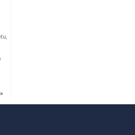
tu,
u
»