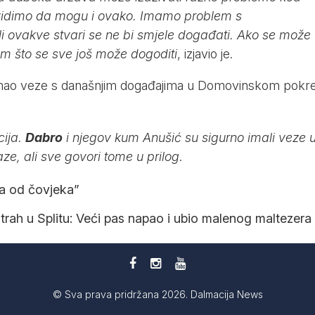
vidimo da mogu i ovako. Imamo problem s
i ovakve stvari se ne bi smjele događati. Ako se može
am što se sve još može dogoditi
, izjavio je.
Z imao veze s današnjim događajima u Domovinskom pokre
cija.
Dabro
i njegov kum Anušić su sigurno imali veze 
ze, ali sve govori tome u prilog
.
uša od čovjeka”
strah u Splitu: Veći pas napao i ubio malenog maltezera
© Sva prava pridržana 2026. Dalmacija News