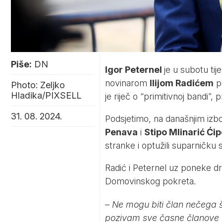
Piše:
DN
Igor Peternel
je u subotu ti
novinarom
Ilijom Radićem
po
Photo: Zeljko
Hladika/PIXSELL
je riječ o “primitivnoj bandi”,
31. 08. 2024.
Podsjetimo, na današnjim izb
Penava
i
Stipo Mlinarić Ći
stranke i optužili suparničku 
Radić i Peternel uz poneke dru
Domovinskog pokreta.
–
Ne mogu biti član nečega št
pozivam sve časne članove D