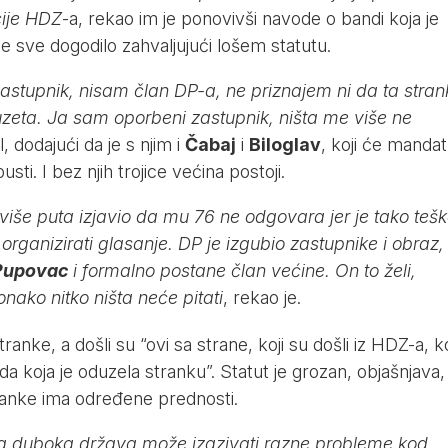
ije HDZ
-a, rekao im je ponovivši navode o bandi koja je
 se sve dogodilo zahvaljujući lošem statutu.
astupnik, nisam član DP-a, ne priznajem ni da ta stran
euzeta. Ja sam oporbeni zastupnik, ništa me više ne
, dodajući da je s njim i
Čabaj
i
Biloglav
, koji će mandat
sti. I bez njih trojice većina postoji.
više puta izjavio da mu 76 ne odgovara jer je tako teš
rganizirati glasanje. DP je izgubio zastupnike i obraz,
Pupovac
i formalno postane član većine. On to želi,
onako nitko ništa neće pitati
, rekao je.
tranke, a došli su “ovi sa strane, koji su došli iz HDZ-a, ko
da koja je oduzela stranku”. Statut je grozan, objašnjava, 
ranke ima određene prednosti.
da duboka država može izazivati razne probleme kod