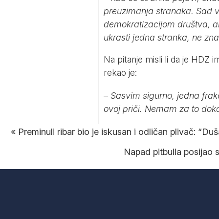
preuzimanja stranaka. Sad 
demokratizacijom društva, al
ukrasti jedna stranka, ne zn
Na pitanje misli li da je HD
rekao je:
–
Sasvim sigurno, jedna frak
ovoj priči. Nemam za to doka
«
Preminuli ribar bio je iskusan i odličan plivač: “D
Napad pitbulla posijao 