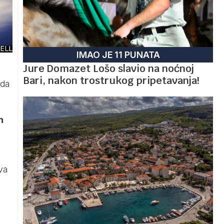
IMAO JE 11 PUNATA
Jure Domazet Lošo slavio na noćnoj
Bari, nakon trostrukog pripetavanja!
 da
n
va