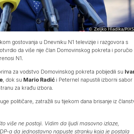
jekom gostovanja u Dnevniku N1 televizije i razgovora s
tvrdio da više nije član Domovinskog pokreta i poručio
 prenosi
N1.
orima za vodstvo Domovinskog pokreta pobijedili su
Iva
pe
, dok su
Mario Radić
i Peternel napustili izborni sabor
stranu za krađu izbora.
ge političare, zatražili su tijekom dana brisanje iz članst
o više ne postoji. Vidim da ljudi masovno izlaze,
P-a da jednostavno napuste stranku koja je postala