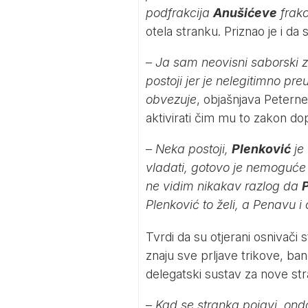
podfrakcija
Anušićeve
frakc
otela stranku. Priznao je i da
–
Ja sam neovisni saborski z
postoji jer je nelegitimno pr
obvezuje
, objašnjava Peternel
aktivirati čim mu to zakon dopu
–
Neka postoji,
Plenković
je 
vladati, gotovo je nemoguće o
ne vidim nikakav razlog da
Plenković to želi, a Penavu i 
Tvrdi da su otjerani osnivači s
znaju sve prljave trikove, ban
delegatski sustav za nove st
–
Kad se stranka pojavi, on