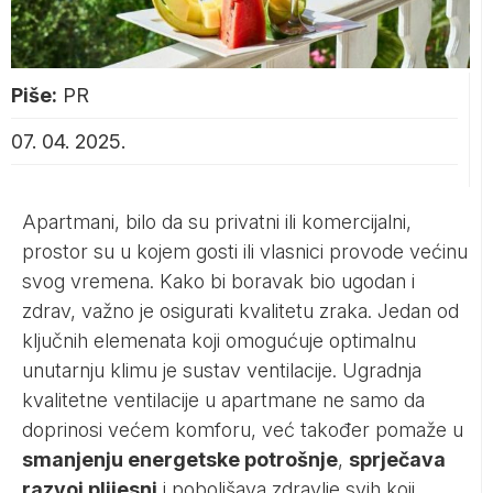
Piše:
PR
07. 04. 2025.
Apartmani, bilo da su privatni ili komercijalni,
prostor su u kojem gosti ili vlasnici provode većinu
svog vremena. Kako bi boravak bio ugodan i
zdrav, važno je osigurati kvalitetu zraka. Jedan od
ključnih elemenata koji omogućuje optimalnu
unutarnju klimu je sustav ventilacije. Ugradnja
kvalitetne ventilacije u apartmane ne samo da
doprinosi većem komforu, već također pomaže u
smanjenju energetske potrošnje
,
sprječava
razvoj plijesni
i poboljšava zdravlje svih koji