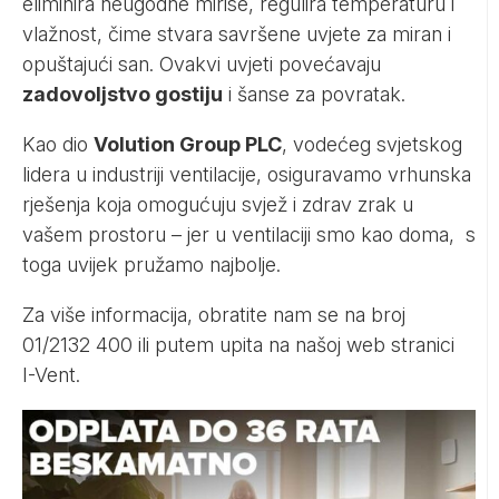
eliminira neugodne mirise, regulira temperaturu i
vlažnost, čime stvara savršene uvjete za miran i
opuštajući san. Ovakvi uvjeti povećavaju
zadovoljstvo gostiju
i šanse za povratak.
Kao dio
Volution Group PLC
, vodećeg svjetskog
lidera u industriji ventilacije, osiguravamo vrhunska
rješenja koja omogućuju svjež i zdrav zrak u
vašem prostoru – jer u ventilaciji smo kao doma, s
toga uvijek pružamo najbolje.
Za više informacija, obratite nam se na broj
01/2132 400 ili putem upita na našoj
web stranici
I-Vent.