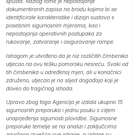
spušta. Razlog tome je nepostojanje
dokumentiranih zapisa na brodu kojima bi se
identificirale karakteristike i dizajn sustava s
posebnim sigurnosnim mjerama, kao i
nepostojanja operativnih postupaka za
rukovanje, zatvaranje i osiguravanje rampe.
Istragom je utvrđeno da je niz različitih čimbenika
utjecao na ovu tešku pomorsku nesreću. Svaki od
tih čimbenika u određenoj mjeri, ali u konačnici
združeno, utjecao je na slijed događaja koji je
doveo do tragičnog ishoda.
Upravo zbog toga Agencija je izdala ukupno 15
sigurnosnih preporuka i jednu pouku s ciljem
unaprjeđenja sigurnosti plovidbe. Sigurnosne
preporuke temelje se na analizi i zaključcima
završnog izvješća ove istrage, a izdane su