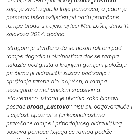
nesreće RO-RO putničkog
broda „Lastovo“
u
kojoj je život izgubilo troje pomoraca, a jedan je
pomorac teško ozlijeđen pri padu pramčane
rampe broda u trajektnoj luci Mali Lošinj dana 11.
kolovoza 2024. godine.
Istragom je utvrđeno da se nekontrolirani pad
rampe dogodio u okolnostima dok se rampa
nalazila podignuta u krajnjem gornjem položaju
pri čemu je hidraulički sustav podizanja i
spuštanja rampe bio isključen, a rampa
neosigurana mehaničkim sredstvima.
Istovremeno, istraga je utvrdila kako članovi
posade
broda „Lastovo“
nisu bili odgovarajuće i
u cijelosti upoznati s funkcionalnostima
pramčane rampe i pripadajućeg hidrauličkog
sustava pomoću kojega se rampa podiže i