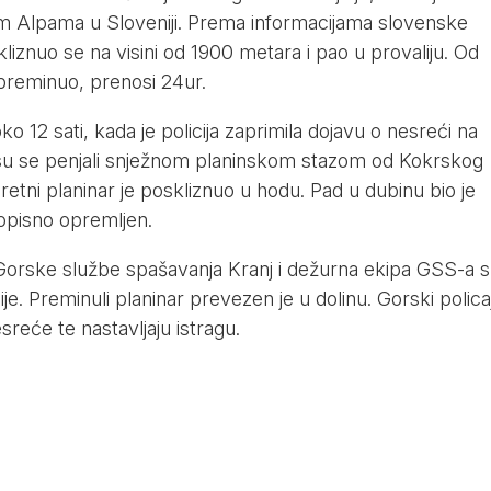
m Alpama u Sloveniji. Prema informacijama slovenske
okliznuo se na visini od 1900 metara i pao u provaliju. Od
e preminuo, prenosi
24ur
.
 12 sati, kada je policija zaprimila dojavu o nesreći na
i su se penjali snježnom planinskom stazom od Kokrskog
etni planinar je poskliznuo u hodu. Pad u dubinu bio je
ropisno opremljen.
 Gorske službe spašavanja Kranj i dežurna ekipa GSS-a s
e. Preminuli planinar prevezen je u dolinu. Gorski polica
sreće te nastavljaju istragu.