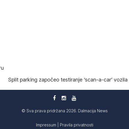
ru
Split parking započeo testiranje ‘scan-a-car’ vozila
© Sva prava pridržana 2026. Dalmacija News
Impressum
|
Pravila privatnosti