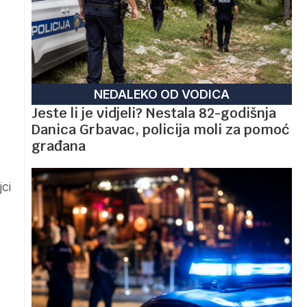
NEDALEKO OD VODICA
Jeste li je vidjeli? Nestala 82-godišnja
Danica Grbavac, policija moli za pomoć
građana
jci