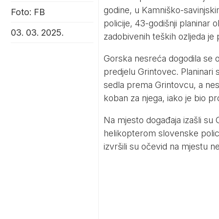
godine, u Kamniško-savinjski
Foto: FB
policije, 43-godišnji planinar 
03. 03. 2025.
zadobivenih teških ozljeda j
Gorska nesreća dogodila se oko
predjelu Grintovec. Planinar
sedla prema Grintovcu, a nesr
koban za njega, iako je bio p
Na mjesto događaja izašli su
helikopterom slovenske policij
izvršili su očevid na mjestu ne