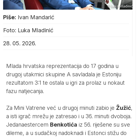
Piše:
Ivan Mandarić
Foto: Luka Mladinić
28. 05. 2026.
Mlada hrvatska reprezentacija do 17 godina u
drugoj utakmici skupine A savladala je Estoniju
rezultatom 3:1 te ostala u igri za prolaz u nokaut
fazu natjecanja.
Za Mini Vatrene već u drugoj minuti zabio je
Žužić
,
a isti igrač mrežu je zatresao i u 36. minuti dvoboja.
Jedanaestercem
Benkotića
iz 56. riješene su sve
dileme, a u sudačkoj nadoknadi i Estonci stižu do