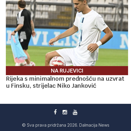
NA RUJEVICI
Rijeka s minimalnom prednošću na uzvrat
u Finsku, strijelac Niko Janković
© Sva prava pridržana 2026. Dalmacija News